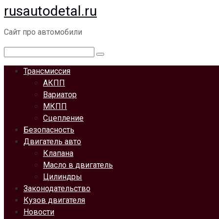
rusautodetal.ru
Перейти
к
Сайт про автомобили
контенту
Поиск:
Трансмиссия
АКПП
Вариатор
МКПП
Сцепление
Безопасность
Двигатель авто
Клапана
Масло в двигатель
Цилиндры
Законодательство
Кузов двигателя
Новости