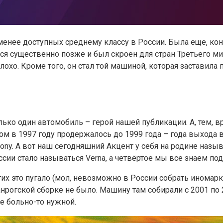
енее доступных среднему классу в России. Была еще, коне
 существенно позже и был скроен для стран Третьего мира
хо. Кроме того, он стал той машиной, которая заставила 
лько один автомобиль – герой нашей публикации. А, тем, 
м в 1997 году продержалось до 1999 года – года выхода в
 Pony. А вот наш сегодняшний Акцент у себя на родине назы
сии стало называться Verna, а четвёртое мы все знаем под 
гих это пугало (мол, невозможно в России собрать иномарк
анрогской сборке не было. Машину там собирали с 2001 по 
е больно-то нужной.