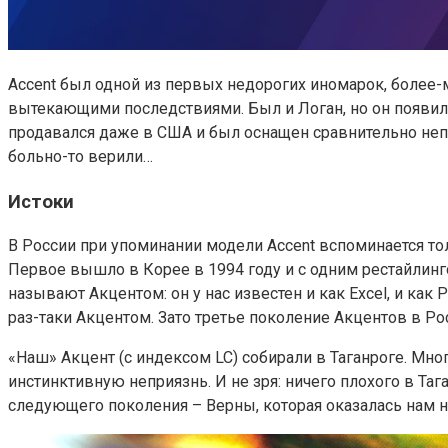
Accent был одной из первых недорогих иномарок, более-м
вытекающими последствиями. Был и Логан, но он появился
продавался даже в США и был оснащен сравнительно непло
больно-то верили…
Истоки
В России при упоминании модели Accent вспоминается то
Первое вышло в Корее в 1994 году и с одним рестайлинго
называют Акцентом: он у нас известен и как Excel, и как
раз-таки Акцентом. Зато третье поколение Акцентов в Рос
«Наш» Акцент (с индексом LC) собирали в Таганроге. Мно
инстинктивную неприязнь. И не зря: ничего плохого в Таг
следующего поколения – Верны, которая оказалась нам н