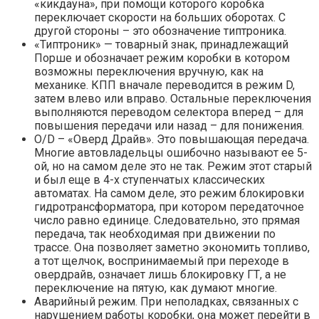
«кикдауна», при помощи которого коробка
переключает скорости на больших оборотах. С
другой стороны – это обозначение типтроника.
«Типтроник» — товарный знак, принадлежащий
Порше и обозначает режим коробки в котором
возможны переключения вручную, как на
механике. КПП вначале переводится в режим D,
затем влево или вправо. Остальные переключения
выполняются переводом селектора вперед – для
повышения передачи или назад – для понижения.
O/D – «Оверд Драйв». Это повышающая передача.
Многие автовладельцы ошибочно называют ее 5-
ой, но на самом деле это не так. Режим этот старый
и был еще в 4-х ступенчатых классических
автоматах. На самом деле, это режим блокировки
гидротрансформатора, при котором передаточное
число равно единице. Следовательно, это прямая
передача, так необходимая при движении по
трассе. Она позволяет заметно экономить топливо,
а тот щелчок, воспринимаемый при переходе в
овердрайв, означает лишь блокировку ГТ, а не
переключение на пятую, как думают многие.
Аварийный режим. При неполадках, связанных с
нарушением работы коробки, она может перейти в