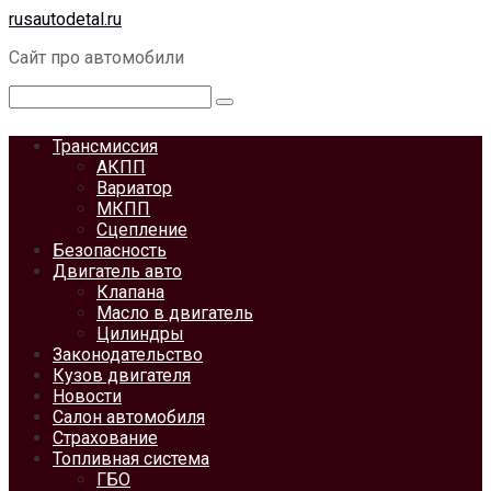
Перейти
rusautodetal.ru
к
Сайт про автомобили
контенту
Поиск:
Трансмиссия
АКПП
Вариатор
МКПП
Сцепление
Безопасность
Двигатель авто
Клапана
Масло в двигатель
Цилиндры
Законодательство
Кузов двигателя
Новости
Салон автомобиля
Страхование
Топливная система
ГБО