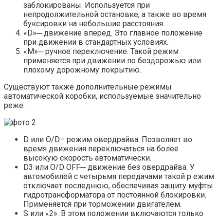
заблокированы. Используется при
непродолжительной остановке, а также во время
буксировки на небольшие расстояния.
«D»─ движение вперед. Это главное положение
при движении в стандартных условиях.
«М»─ ручное переключение. Такой режим
применяется при движении по бездорожью или
плохому дорожному покрытию.
Существуют также дополнительные режимы
автоматической коробки, используемые значительно
реже.
D или O/D– режим овердрайва. Позволяет во
время движения переключаться на более
высокую скорость автоматически.
D3 или O/D OFF─ движение без овердрайва. У
автомобилей с четырьмя передачами такой р ежим
отключает последнюю, обеспечивая защиту муфты
гидротрансформатора от постоянной блокировки.
Применяется при торможении двигателем.
S или «2». В этом положении включаются только