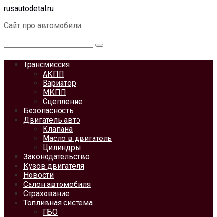
Перейти
rusautodetal.ru
к
Сайт про автомобили
контенту
Поиск:
Трансмиссия
АКПП
Вариатор
МКПП
Сцепление
Безопасность
Двигатель авто
Клапана
Масло в двигатель
Цилиндры
Законодательство
Кузов двигателя
Новости
Салон автомобиля
Страхование
Топливная система
ГБО