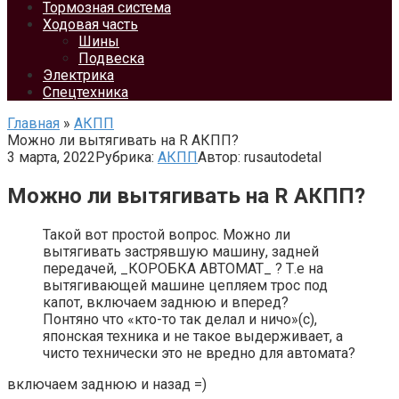
Тормозная система
Ходовая часть
Шины
Подвеска
Электрика
Спецтехника
Главная
»
АКПП
Можно ли вытягивать на R АКПП?
3 марта, 2022
Рубрика:
АКПП
Автор:
rusautodetal
Можно ли вытягивать на R АКПП?
Такой вот простой вопрос. Можно ли
вытягивать застрявшую машину, задней
передачей, _КОРОБКА АВТОМАТ_ ? Т.е на
вытягивающей машине цепляем трос под
капот, включаем заднюю и вперед?
Понтяно что «кто-то так делал и ничо»(с),
японская техника и не такое выдерживает, а
чисто технически это не вредно для автомата?
включаем заднюю и назад =)