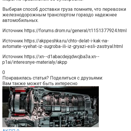
Выбирая способ доставки груза помните, что перевозки
железнодорожным транспортом гораздо надежнее
автомобильных.
Источник
https://forums.drom.ru/general/t1151377924.html
Источник
https://akppeshka.ru/chto-delat-i-kak-na-
avtomate-vyehat-iz-sugroba-ili-iz-gryazi-esli-zastryal.html
Источник
https://xn--d1abacdejqdwcjba3a.xn--
p1ai/interesnye-materialy/akpp
0
Понравилась статья? Поделиться с друзьями:
Вам также может быть интересно