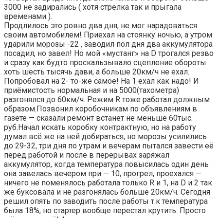
3000 не задирались ( хотя стрелка так и прыгала
временами ).
Продлилось это ровно два дня, не мог нарадоваться
своим автомобилем! Приехал на стоянку ночью, а утром
ударили морозы -22 , заводил пол дня два аккумулятора
посадил, но завел! Но мой «мустанг» на D трогался резво
и сразу как будто проскальзывало сцепление обороты
хоть шесть тысячь дави, а больше 20км/ч не ехал.
Попробовал на 2- то-же самое! На 1 ехал как надо! И
приёмистость нормальная и на 5000(тахометра)
разгонялся до 60км/ч. Режим R тоже работал должным
образом.Позвонил коробочникам по объявлениям в
газете — сказали ремонт встанет не меньше 60тыс.
руб.Начал искать коробку контрактную, но на работу
думал всё же на ней добираться, но морозы усилились
до 29-32, три дня по утрам и вечерам пытался завести её
перед работой и после в перерывах заряжал
аккумулятор, когда температура повысилась один день
она завелась вечером при — 10, прогрел, проехался —
ничего не поменялось работала только R и 1, на D и 2 так
же буксовала и не разгонялась больше 20км/ч. Сегодня
решил опять по заводить после работы т.к температура
была 18%, но стартер вообще перестал крутить. Просто