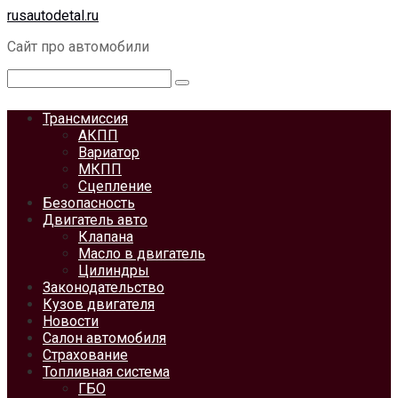
Перейти
rusautodetal.ru
к
Сайт про автомобили
контенту
Поиск:
Трансмиссия
АКПП
Вариатор
МКПП
Сцепление
Безопасность
Двигатель авто
Клапана
Масло в двигатель
Цилиндры
Законодательство
Кузов двигателя
Новости
Салон автомобиля
Страхование
Топливная система
ГБО