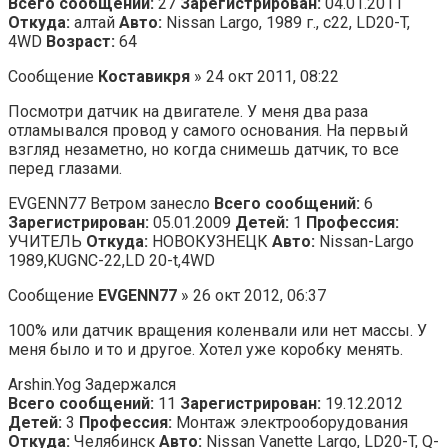
Всего сообщений:
27
Зарегистрирован:
04.01.2011
Откуда:
алтай
Авто:
Nissan Largo, 1989 г., с22, LD20-T,
4WD
Возраст:
64
Сообщение
Коставикря
» 24 окт 2011, 08:22
Посмотри датчик на двигателе. У меня два раза
отламывался провод у самого основания. На первый
взгляд незаметно, но когда снимешь датчик, то все
перед глазами.
EVGENN77 Ветром занесло
Всего сообщений:
6
Зарегистрирован:
05.01.2009
Детей:
1
Профессия:
УЧИТЕЛЬ
Откуда:
НОВОКУЗНЕЦК
Авто:
Nissan-Largo
1989,KUGNC-22,LD 20-t,4WD
Сообщение
EVGENN77
» 26 окт 2012, 06:37
100% или датчик вращения коленвали или нет массы. У
меня было и то и другое. Хотел уже коробку менять.
Arshin.Yog Задержался
Всего сообщений:
11
Зарегистрирован:
19.12.2012
Детей:
3
Профессия:
Монтаж электрооборудования
Откуда:
Челябинск
Авто:
Nissan Vanette Largo, LD20-T, Q-