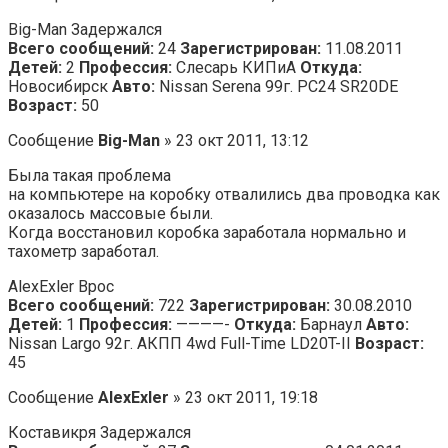
Big-Man Задержался
Всего сообщений:
24
Зарегистрирован:
11.08.2011
Детей:
2
Профессия:
Слесарь КИПиА
Откуда:
Новосибирск
Авто:
Nissan Serena 99г. PC24 SR20DE
Возраст:
50
Сообщение
Big-Man
» 23 окт 2011, 13:12
Была такая проблема
на компьютере на коробку отвалились два проводка как
оказалось массовые были.
Когда восстановил коробка заработала нормально и
тахометр заработал.
AlexExler Врос
Всего сообщений:
722
Зарегистрирован:
30.08.2010
Детей:
1
Профессия:
————-
Откуда:
Барнаул
Авто:
Nissan Largo 92г. АКПП 4wd Full-Time LD20T-II
Возраст:
45
Сообщение
AlexExler
» 23 окт 2011, 19:18
Коставикря Задержался