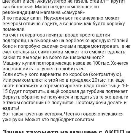
щёлкает и всё! Аккумулятор на газель ставил — крутит
как бешеный. Масло везде поменянное по
рекомендациям магазина «самурай».
Я по поводу акпп.. Неужели вот так внезапно может
вечером отлично ездить, а вечером как будто коробку
поменяли.
На счёт генератора почитал вроде просто щётки
подгорели, на выходные на верёвочке арендую тёплый
бокс и попробую своими силами подремонтировать, а на
счёт остальных симптомов может кто сможет сделать
какие то выводы из всего вышесказанного?
Машину купил полтора месяца назад за 100тыс. Хочется
восстановить т.к. успел полюбить её..
Если есть у кого варианты по коробке (контрактную).
Или ремкомплект к этой но в приделах 20тыс. т.к. ещё
снять поставить и отремонтировать надо тоже тыщь 10-
15 будет потратить, а ещё ходовая да турбина подтекает.
Вернуть обратно не получится и продать за те же деньги
в таком состоянии не получится. Поэтому хочи делать и
ездить!
Вот такая грустная история. Честно говоря опускаются
уже руки. Может кто подбодрит советом
Зачем тахометр на машине с АКПП и