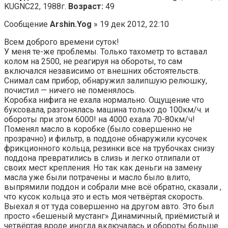
KUGNC22, 1988г.
Возраст:
49
Сообщение
Arshin.Yog
» 19 дек 2012, 22:10
Всем доброго времени суток!
У меня те-же проблемы. Только тахометр то вставал
колом на 2500, не реагируя на обороты, то сам
включался независимо от внешних обстоятельств.
Снимал сам прибор, обнаружил залипшую релюшку,
почистил — ничего не поменялось.
Коробка нифига не ехала нормально. Ощущение что
буксовала, разгонялась машина только до 100км/ч. и
обороты при этом 6000! на 4000 ехала 70-80км/ч!
Поменял масло в коробке (было совершенно не
прозрачно) и фильтр, в поддоне обнаружили кусочек
фрикционного кольца, резинки все на трубочках снизу
поддона превратились в слизь и легко отлипали от
своих мест крепления. Но так как деньги на замену
масла уже были потрачены и масло было влито,
выпрямили поддон и собрали мне всё обратно, сказали ,
что кусок кольца это и есть моя четвёртая скорость.
Выехал я от туда совершенно на другом авто. Это был
просто «бешеный мустанг» Динамичный, приёмистый и
четвёртая вроде иногда включалась и обороты больше