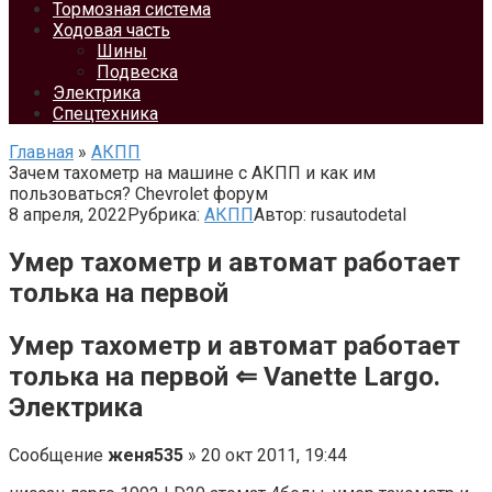
Тормозная система
Ходовая часть
Шины
Подвеска
Электрика
Спецтехника
Главная
»
АКПП
Зачем тахометр на машине с АКПП и как им
пользоваться? Chevrolet форум
8 апреля, 2022
Рубрика:
АКПП
Автор:
rusautodetal
Умер тахометр и автомат работает
толька на первой
Умер тахометр и автомат работает
толька на первой ⇐ Vanette Largo.
Электрика
Сообщение
женя535
» 20 окт 2011, 19:44