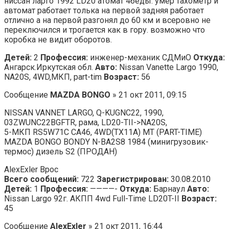
ниссан ларго 1992 LD20 атомат 4беды. умер тахометр и
автомат работает толька на первой задняя работает
отлично а на первой разгонял до 60 км и всеровно не
переключился и трогается как в гору. возможно что
коробка не видит оборотов.
Детей:
2
Профессия:
инженер-механик СДМиО
Откуда:
Ангарск.Иркутская обл.
Авто:
Nissan Vanette Largo 1990,
NA20S, 4WD,МКП, part-tim
Возраст:
56
Сообщение
MAZDA BONGO
» 21 окт 2011, 09:15
NISSAN VANNET LARGO, Q-KUGNC22, 1990,
03ZWUNC22BGFTR, рама, LD20-TII->NA20S,
5-МКП RS5W71C CA46, 4WD(TX11A) MT (PART-TIME)
MAZDA BONGO BONDY N-BA2S8 1984 (минигрузовик-
термос) дизель S2 (ПРОДАН)
AlexExler Врос
Всего сообщений:
722
Зарегистрирован:
30.08.2010
Детей:
1
Профессия:
————-
Откуда:
Барнаул
Авто:
Nissan Largo 92г. АКПП 4wd Full-Time LD20T-II
Возраст:
45
Сообщение
AlexExler
» 21 окт 2011, 16:44