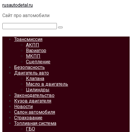
Перейти
rusautodetal.ru
к
Сайт про автомобили
контенту
Поиск:
Трансмиссия
АКПП
Вариатор
МКПП
Сцепление
Безопасность
Двигатель авто
Клапана
Масло в двигатель
Цилиндры
Законодательство
Кузов двигателя
Новости
Салон автомобиля
Страхование
Топливная система
ГБО