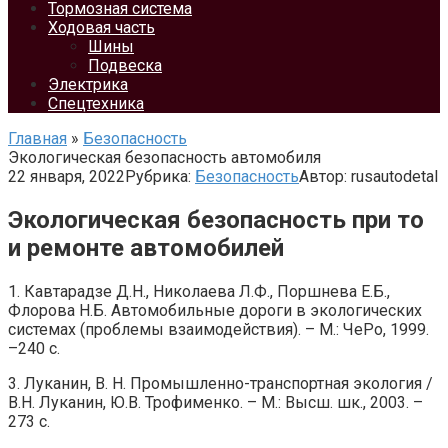
Тормозная система
Ходовая часть
Шины
Подвеска
Электрика
Спецтехника
Главная
»
Безопасность
Экологическая безопасность автомобиля
22 января, 2022
Рубрика:
Безопасность
Автор:
rusautodetal
Экологическая безопасность при то
и ремонте автомобилей
1. Кавтарадзе Д.Н., Николаева Л.Ф., Поршнева Е.Б.,
Флорова Н.Б. Автомобильные дороги в экологических
системах (проблемы взаимодействия). – М.: ЧеРо, 1999.
–240 с.
3. Луканин, В. Н. Промышленно-транспортная экология /
В.Н. Луканин, Ю.В. Трофименко. – М.: Высш. шк., 2003. –
273 с.