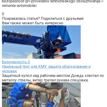
bezopasnost-pri-provedenii-tehnicheskogo-obsluzhivanija-i-
remonta-avtomobilei
0
Понравилась статья? Поделиться с друзьями:
Вам также может быть интересно
Безопасность
0
Надёжный тент для КМУ: защита оборудования и
человек
Защитный купол над рабочим местом Дождь хлестал по
металлу стрелы, ветер трепал рукава спецовки,