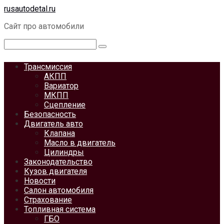
Перейти
rusautodetal.ru
к
Сайт про автомобили
контенту
Поиск:
Трансмиссия
АКПП
Вариатор
МКПП
Сцепление
Безопасность
Двигатель авто
Клапана
Масло в двигатель
Цилиндры
Законодательство
Кузов двигателя
Новости
Салон автомобиля
Страхование
Топливная система
ГБО