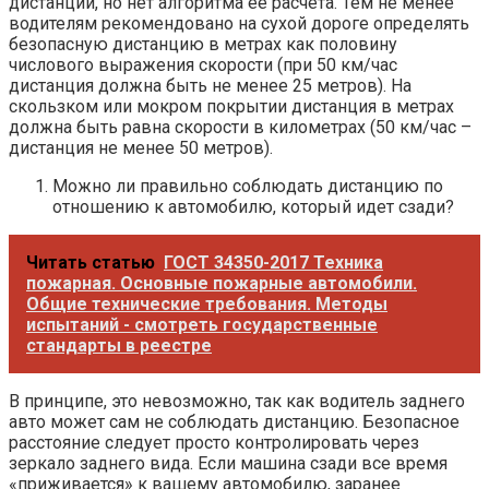
дистанции, но нет алгоритма ее расчета. Тем не менее
водителям рекомендовано на сухой дороге определять
безопасную дистанцию в метрах как половину
числового выражения скорости (при 50 км/час
дистанция должна быть не менее 25 метров). На
скользком или мокром покрытии дистанция в метрах
должна быть равна скорости в километрах (50 км/час –
дистанция не менее 50 метров).
Можно ли правильно соблюдать дистанцию по
отношению к автомобилю, который идет сзади?
Читать статью
ГОСТ 34350-2017 Техника
пожарная. Основные пожарные автомобили.
Общие технические требования. Методы
испытаний - смотреть государственные
стандарты в реестре
В принципе, это невозможно, так как водитель заднего
авто может сам не соблюдать дистанцию. Безопасное
расстояние следует просто контролировать через
зеркало заднего вида. Если машина сзади все время
«приживается» к вашему автомобилю, заранее