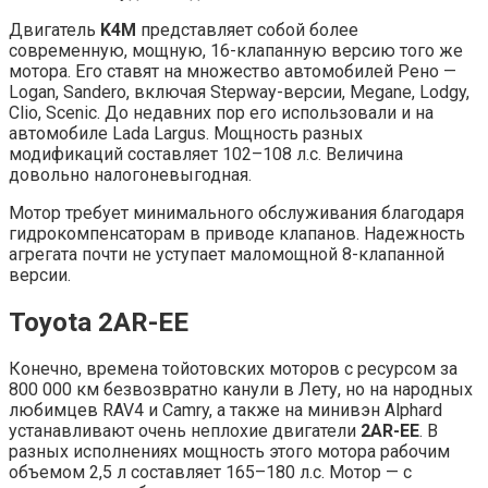
Двигатель
K4M
представляет собой более
современную, мощную, 16-клапанную версию того же
мотора. Его ставят на множество автомобилей Рено —
Logan, Sandero, включая Stepway-версии, Megane, Lodgy,
Clio, Scenic. До недавних пор его использовали и на
автомобиле Lada Largus. Мощность разных
модификаций составляет 102–108 л.с. Величина
довольно налогоневыгодная.
Мотор требует минимального обслуживания благодаря
гидрокомпенсаторам в приводе клапанов. Надежность
агрегата почти не уступает маломощной 8-клапанной
версии.
Toyota 2AR-EE
Конечно, времена тойотовских моторов с ресурсом за
800 000 км безвозвратно канули в Лету, но на народных
любимцев RAV4 и Camry, а также на минивэн Alphard
устанавливают очень неплохие двигатели
2AR-EE
. В
разных исполнениях мощность этого мотора рабочим
объемом 2,5 л составляет 165–180 л.с. Мотор — с