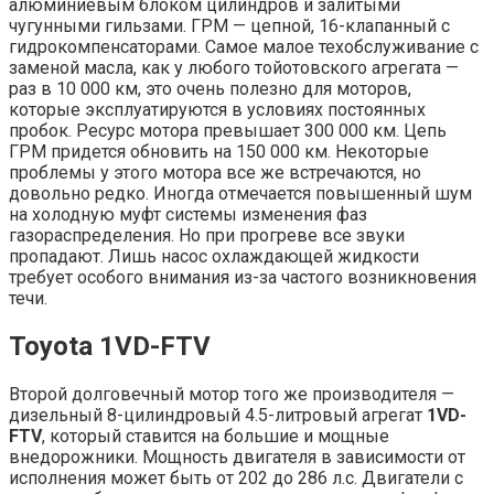
алюминиевым блоком цилиндров и залитыми
чугунными гильзами. ГРМ — цепной, 16-клапанный с
гидрокомпенсаторами. Самое малое техобслуживание с
заменой масла, как у любого тойотовского агрегата —
раз в 10 000 км, это очень полезно для моторов,
которые эксплуатируются в условиях постоянных
пробок. Ресурс мотора превышает 300 000 км. Цепь
ГРМ придется обновить на 150 000 км. Некоторые
проблемы у этого мотора все же встречаются, но
довольно редко. Иногда отмечается повышенный шум
на холодную муфт системы изменения фаз
газораспределения. Но при прогреве все звуки
пропадают. Лишь насос охлаждающей жидкости
требует особого внимания из-за частого возникновения
течи.
Toyota 1VD-FTV
Второй долговечный мотор того же производителя —
дизельный 8-цилиндровый 4.5-литровый агрегат
1VD-
FTV
, который ставится на большие и мощные
внедорожники. Мощность двигателя в зависимости от
исполнения может быть от 202 до 286 л.с. Двигатели с