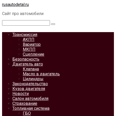
Перейти
rusautodetal.ru
к
Сайт про автомобили
контенту
Поиск:
Трансмиссия
АКПП
Вариатор
МКПП
Сцепление
Безопасность
Двигатель авто
Клапана
Масло в двигатель
Цилиндры
Законодательство
Кузов двигателя
Новости
Салон автомобиля
Страхование
Топливная система
ГБО