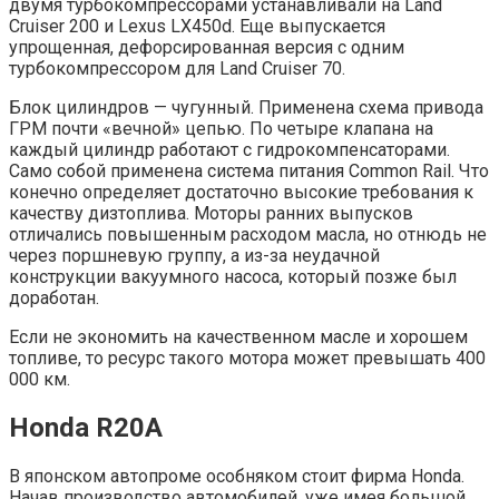
двумя турбокомпрессорами устанавливали на Land
Cruiser 200 и Lexus LX450d. Еще выпускается
упрощенная, дефорсированная версия с одним
турбокомпрессором для Land Cruiser 70.
Блок цилиндров — чугунный. Применена схема привода
ГРМ почти «вечной» цепью. По четыре клапана на
каждый цилиндр работают с гидрокомпенсаторами.
Само собой применена система питания Common Rail. Что
конечно определяет достаточно высокие требования к
качеству дизтоплива. Моторы ранних выпусков
отличались повышенным расходом масла, но отнюдь не
через поршневую группу, а из-за неудачной
конструкции вакуумного насоса, который позже был
доработан.
Если не экономить на качественном масле и хорошем
топливе, то ресурс такого мотора может превышать 400
000 км.
Honda R20A
В японском автопроме особняком стоит фирма Honda.
Начав производство автомобилей, уже имея большой