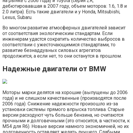
на рынке с 2006 года) и Toyota (серия ZR,
дебютировавшая в 2007 году, объем моторов: 1.6, 1.8 и
2.0 литра). Есть такие двигатели и у Honda, Mitsubishi,
Lexus, Subaru.
Во многом развитие атмосферных двигателей зависит
от соответствия экологическим стандартам. Если
инженерам удастся сократить количество выбросов в
соответствии с ужесточающимися стандартами, то
развитие безнаддувных силовых агрегатов
продолжится, а если нет, то они останутся в прошлом.
Надежные двигатели от BMW
Моторы марки делятся на хорошие (выпущены до 2006
года) и не слишком качественные (производятся после
2006 года). Снижение надежности произошло из-за
установки системы прямого впрыска топлива. Старые
версии расходуют чуть больше бензина, но считаются
прочными и долговечными (это относится, в частности, к
M54 для R6). Новые версии намного экономичней, но их
долговечность оставляет желать лучшего. Слабыми