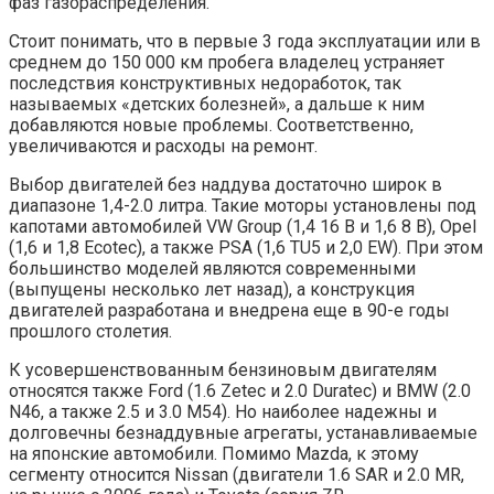
фаз газораспределения.
Стоит понимать, что в первые 3 года эксплуатации или в
среднем до 150 000 км пробега владелец устраняет
последствия конструктивных недоработок, так
называемых «детских болезней», а дальше к ним
добавляются новые проблемы. Соответственно,
увеличиваются и расходы на ремонт.
Выбор двигателей без наддува достаточно широк в
диапазоне 1,4-2.0 литра. Такие моторы установлены под
капотами автомобилей VW Group (1,4 16 В и 1,6 8 В), Opel
(1,6 и 1,8 Ecotec), а также PSA (1,6 TU5 и 2,0 EW). При этом
большинство моделей являются современными
(выпущены несколько лет назад), а конструкция
двигателей разработана и внедрена еще в 90-е годы
прошлого столетия.
К усовершенствованным бензиновым двигателям
относятся также Ford (1.6 Zetec и 2.0 Duratec) и BMW (2.0
N46, а также 2.5 и 3.0 M54). Но наиболее надежны и
долговечны безнаддувные агрегаты, устанавливаемые
на японские автомобили. Помимо Mazda, к этому
сегменту относится Nissan (двигатели 1.6 SAR и 2.0 MR,