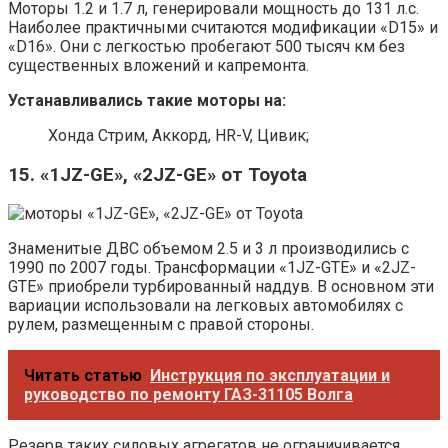
Моторы 1.2 и 1.7 л, генерировали мощность до 131 л.с.
Наиболее практичными считаются модификации «D15» и
«D16». Они с легкостью пробегают 500 тысяч км без
существенных вложений и капремонта.
Устанавливались такие моторы на:
Хонда Стрим, Аккорд, HR-V, Цивик;
15. «1JZ-GE», «2JZ-GE» от Toyota
Знаменитые ДВС объемом 2.5 и 3 л производились с
1990 по 2007 годы. Трансформации «1JZ-GTE» и «2JZ-
GTE» приобрели турбированный наддув. В основном эти
вариации использовали на легковых автомобилях с
рулем, размещенным с правой стороны.
Читать статью
Инструкция по эксплуатации и
руководство по ремонту ГАЗ-31105 Волга
Резерв таких силовых агрегатов не ограничивается