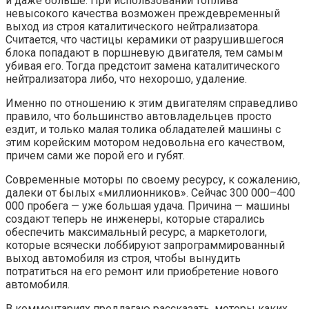
и даже больше. При использовании топлива
невысокого качества возможен преждевременный
выход из строя каталитического нейтрализатора.
Считается, что частицы керамики от разрушившегося
блока попадают в поршневую двигателя, тем самым
убивая его. Тогда предстоит замена каталитического
нейтрализатора либо, что нехорошо, удаление.
Именно по отношению к этим двигателям справедливо
правило, что большинство автовладельцев просто
ездит, и только малая толика обладателей машины с
этим корейским мотором недовольна его качеством,
причем сами же порой его и губят.
Современные моторы по своему ресурсу, к сожалению,
далеки от былых «миллионников». Сейчас 300 000–400
000 пробега — уже большая удача. Причина — машины
создают теперь не инженеры, которые старались
обеспечить максимальный ресурс, а маркетологи,
которые всячески лоббируют запрограммированный
выход автомобиля из строя, чтобы вынудить
потратиться на его ремонт или приобретение нового
автомобиля.
В комментариях предлагаю рассказать, моторы каких