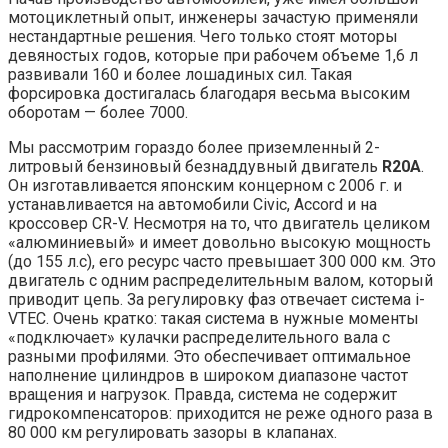
мотоциклетный опыт, инженеры зачастую применяли
нестандартные решения. Чего только стоят моторы
девяностых годов, которые при рабочем объеме 1,6 л
развивали 160 и более лошадиных сил. Такая
форсировка достигалась благодаря весьма высоким
оборотам — более 7000.
Мы рассмотрим гораздо более приземленный 2-
литровый бензиновый безнаддувный двигатель
R20A
.
Он изготавливается японским концерном с 2006 г. и
устанавливается на автомобили Civic, Accord и на
кроссовер CR-V. Несмотря на то, что двигатель целиком
«алюминиевый» и имеет довольно высокую мощность
(до 155 л.с), его ресурс часто превышает 300 000 км. Это
двигатель с одним распределительным валом, который
приводит цепь. За регулировку фаз отвечает система i-
VTEC. Очень кратко: такая система в нужные моменты
«подключает» кулачки распределительного вала с
разными профилями. Это обеспечивает оптимальное
наполнение цилиндров в широком диапазоне частот
вращения и нагрузок. Правда, система не содержит
гидрокомпенсаторов: приходится не реже одного раза в
80 000 км регулировать зазоры в клапанах.