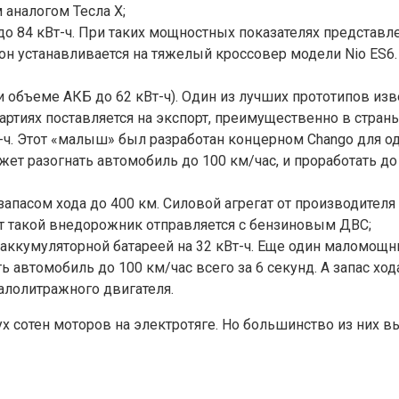
аналогом Тесла Х;
до 84 кВт-ч. При таких мощностных показателях представл
о он устанавливается на тяжелый кроссовер модели Nio ES6. 
и объеме АКБ до 62 кВт-ч). Один из лучших прототипов изв
ртиях поставляется на экспорт, преимущественно в стран
-ч. Этот «малыш» был разработан концерном Chango для од
т разогнать автомобиль до 100 км/час, и проработать до 
запасом хода до 400 км. Силовой агрегат от производителя
орт такой внедорожник отправляется с бензиновым ДВС;
аккумуляторной батареей на 32 кВт-ч. Еще один маломощны
ть автомобиль до 100 км/час всего за 6 секунд. А запас хо
алолитражного двигателя.
ух сотен моторов на электротяге. Но большинство из них