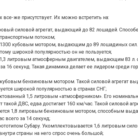
 все-же присутствует. Их можно встретить на:
тровый силовой агрегат, выдающий до 82 лошадей. Способе
 транспортным потоком;
й 1300 кубовым мотором, выдающим до 89 лошадиных сил.
оэтому широкой популярностью он не пользуется;
1,3 литровым атмосферным двигателем, выдающим 83 л. с.
з за 16 секунд. Такая динамика делает ее лидером среди 
кубовым бензиновым мотором. Такой силовой агрегат выд
зуется широкой популярностью в странах СНГ;
лектованный 1,5 литровым «атмосферником». Его номинальн
 такой ДВС, едва достигает 160 км/час. Такой силовой агр
рудуется 1,8 литровым бензиновым мотором, способным выд
 всего за 14 секунд;
рототипом Субару. Укомплектовывается 1,6 литровым сило
внутри страны на него спрос очень большой;