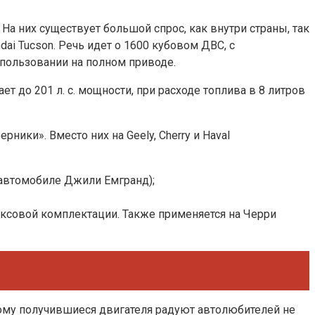
а них существует большой спрос, как внутри страны, так
ai Tucson. Речь идет о 1600 кубовом ДВС, с
спользовании на полном приводе.
т до 201 л. с. мощности, при расходе топлива в 8 литров
ики». Вместо них на Geely, Cherry и Haval
 автомобиле Джили Емгранд);
ксовой комплектации. Также применяется на Черри
тому получившиеся двигателя радуют автолюбителей не