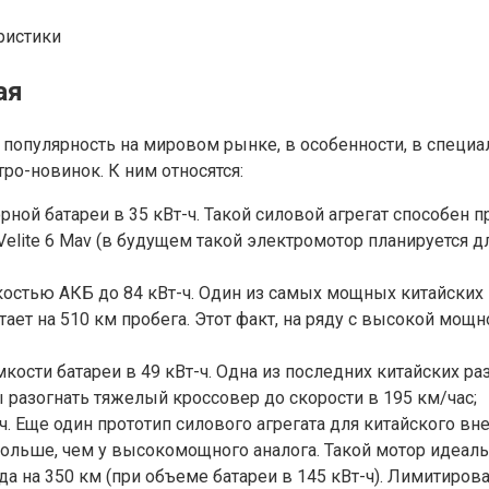
ая
 популярность на мировом рынке, в особенности, в специ
о-новинок. К ним относятся:
ой батареи в 35 кВт-ч. Такой силовой агрегат способен пр
elite 6 Mav (в будущем такой электромотор планируется дл
мкостью АКБ до 84 кВт-ч. Один из самых мощных китайски
ватает на 510 км пробега. Этот факт, на ряду с высокой мо
мкости батареи в 49 кВт-ч. Одна из последних китайских р
ы разогнать тяжелый кроссовер до скорости в 195 км/час;
-ч. Еще один прототип силового агрегата для китайского в
км больше, чем у высокомощного аналога. Такой мотор идеа
а на 350 км (при объеме батареи в 145 кВт-ч). Лимитирова