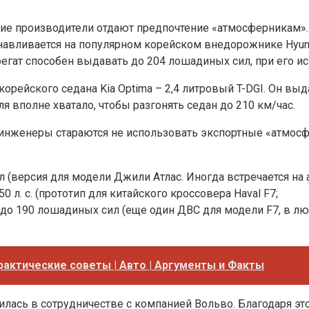
ие производители отдают предпочтение «атмосферникам». Н
анавливается на популярном корейском внедорожнике Hyund
егат способен выдавать до 204 лошадиных сил, при его и
ейского седана Kia Optima – 2,4 литровый T-DGI. Он выдае
я вполне хватало, чтобы разгонять седан до 210 км/час.
нженеры стараются не использовать экспортные «атмосферн
 (версия для модели Джили Атлас. Иногда встречается на
л. с. (прототип для китайского кроссовера Haval F7;
до 190 лошадиных сил (еще один ДВС для модели F7, в лю
рактические советы | Авто | Аргументы и Факты
илась в сотрудничестве с компанией Вольво. Благодаря э