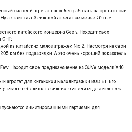
енный силовой агрегат способен работать на протяжении
Ну а стоит такой силовой агрегат не менее 20 тыс.
естного китайского концерна Geely. Находит свое
ы СНГ;
ной из китайских малолитражек Nio 2. Несмотря на свои
205 км без подзарядки. А это очень хороший показатель
 Faw. Находит свое предназначение на SUVе модели Х40.
й агрегат для китайской малолитражки BUD E1. Его
да у такого небольшого силового агрегата достигает аж
 выпускаются лимитированными партиями, для