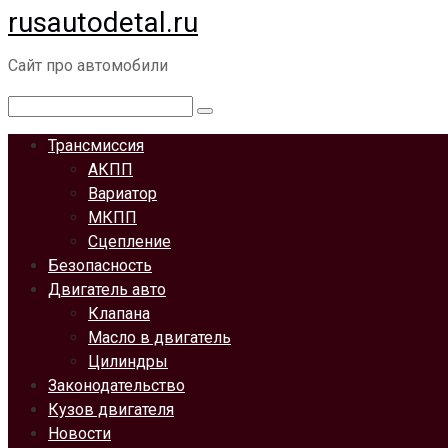
rusautodetal.ru
Перейти
к
Сайт про автомобили
контенту
Поиск:
Трансмиссия
АКПП
Вариатор
МКПП
Сцепление
Безопасность
Двигатель авто
Клапана
Масло в двигатель
Цилиндры
Законодательство
Кузов двигателя
Новости