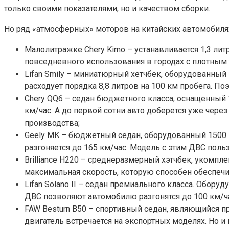
только своими показателями, но и качеством сборки.
Но ряд «атмосферных» моторов на китайских автомобилях
Малолитражке Chery Kimo – устанавливается 1,3 ли
повседневного использования в городах с плотным
Lifan Smily – миниатюрный хетчбек, оборудованны
расходует порядка 8,8 литров на 100 км пробега. П
Chery QQ6 – седан бюджетного класса, оснащенный 
км/час. А до первой сотни авто доберется уже чере
производства;
Geely MK – бюджетный седан, оборудованный 1500 
разгоняется до 165 км/час. Модель с этим ДВС поль
Brilliance H220 – среднеразмерный хэтчбек, укомп
максимальная скорость, которую способен обеспечит
Lifan Solano II – седан премиального класса. Обо
ДВС позволяют автомобилю разгонятся до 100 км/час
FAW Besturn B50 – спортивный седан, являющийся п
двигатель встречается на экспортных моделях. Но и 