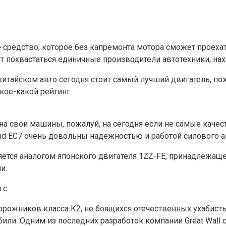
 средство, которое без капремонта мотора сможет проеха
ут похвастаться единичные производители автотехники, н
м китайском авто сегодня стоит самый лучший двигатель, 
ое-какой рейтинг.
а свои машины, пожалуй, на сегодня если не самые качест
d EC7 очень довольны надежностью и работой силового аг
ется аналогом японского двигателя 1ZZ-FE, принадлежащег
и.
.с.
ожников класса К2, не боящихся отечественных ухабистых
ли. Одним из последних разработок компании Great Wall 