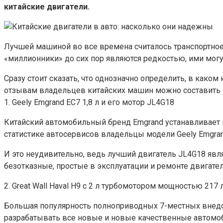
китайские двигатели.
Лучшей машиной во все времена считалось транспортное
«миллионники» до сих пор являются редкостью, ими мог
Сразу стоит сказать, что однозначно определить, в како
отзывам владельцев китайских машин можно составить к
1. Geely Emgrand EC7 1,8 л и его мотор JL4G18
Китайский автомобильный бренд Emgrand устанавливает н
статистике автосервисов владельцы модели Geely Emgran
И это неудивительно, ведь лучший двигатель JL4G18 явля
безотказные, простые в эксплуатации и ремонте двигател
2. Great Wall Haval H9 с 2 л турбомотором мощностью 217 л
Большая популярность полноприводных 7-местных внедор
разрабатывать все новые и новые качественные автомоби