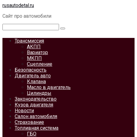
Перейти
rusautodetal.ru
к
Сайт про автомобили
контенту
Поиск:
Трансмиссия
АКПП
Вариатор
МКПП
Сцепление
Безопасность
Двигатель авто
Клапана
Масло в двигатель
Цилиндры
Законодательство
Кузов двигателя
Новости
Салон автомобиля
Страхование
Топливная система
ГБО