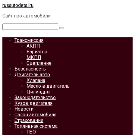
Перейти
rusautodetal.ru
к
Сайт про автомобили
контенту
Поиск:
Трансмиссия
АКПП
Вариатор
МКПП
Сцепление
Безопасность
Двигатель авто
Клапана
Масло в двигатель
Цилиндры
Законодательство
Кузов двигателя
Новости
Салон автомобиля
Страхование
Топливная система
ГБО