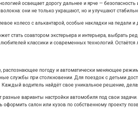
хнологией освещает дорогу дальнее и ярче — безопасность 
олокна: они не только украшают, но и улучшают стабильн
улевое колесо с алькантарой, особые накладки на педали
ожет стать соавтором экстерьера и интерьера, выбрать ре
юбителей классики и современных технологий. Остаётся 
, распознающее погоду и автоматически меняющее режим 
ые службы при столкновении. Для поездок с детьми дос
. Каждый водитель найдёт свое уникальное решение, дел
ят разные варианты настройки автомобиля под свои задачи
ь оформить салон или кузов по собственному проекту поз