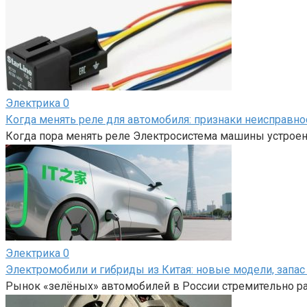
Электрика
0
Когда менять реле для автомобиля: признаки неисправно
Когда пора менять реле Электросистема машины устроена
Электрика
0
Электромобили и гибриды из Китая: новые модели, запас 
Рынок «зелёных» автомобилей в России стремительно ра