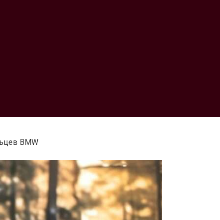
льцев BMW