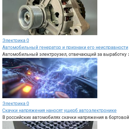
Электрика
0
Автомобильный генератор и признаки его неисправности
Автомобильный электроузел, отвечающий за выработку 
Электрика
0
Скачки напряжения наносят ущерб автоэлектронике
В российских автомобилях скачки напряжения в бортовой