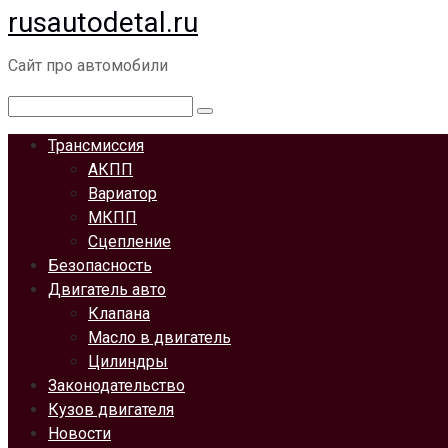
rusautodetal.ru
Перейти
к
Сайт про автомобили
контенту
Поиск:
Трансмиссия
АКПП
Вариатор
МКПП
Сцепление
Безопасность
Двигатель авто
Клапана
Масло в двигатель
Цилиндры
Законодательство
Кузов двигателя
Новости