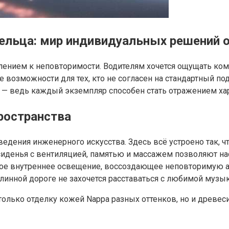
ельца: мир индивидуальных решений
млением к неповторимости. Водителям хочется ощущать ко
возможности для тех, кто не согласен на стандартный по
— ведь каждый экземпляр способен стать отражением хар
ространства
ведения инженерного искусства. Здесь всё устроено так, 
сиденья с вентиляцией, памятью и массажем позволяют н
ое внутреннее освещение, воссоздающее неповторимую а
линной дороге не захочется расставаться с любимой музык
лько отделку кожей Nappa разных оттенков, но и древеси