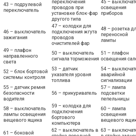
переключения
45 – выключат
43 – подрулевой
проводов при
освещения
переключатель
установке блок-фар
приборов
другого типа
47 – колодки для
48 – розетка д
46 – выключатель
подключения жгута
переносной
зажигания
проводов
лампы
очистителей фар
49 – плафон
50 – выключатель
51 – плафон
направленного
сигнала торможения
освещения сал
света
53 – датчик
54 – выключат
52 – блок бортовой
указателя уровня
аварийной
системы контроля
топлива
сигнализации
55 – датчик ремня
57 – лампа
безопасности
56 – прикуриватель
подсветки
водителя
пепельницы
59 – колодка для
58 – выключатель
60 – лампа
подключения
лампы освещения
освещения
бортового
вещевого ящика
вещевого ящи
компьютера
62 – выключатель в
63 – выключат
61 – боковой
стойке передней
в стойке задне