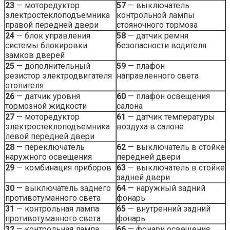
23
— моторедуктор
57
— выключатель
электростеклоподъемника
контрольной лампы
правой передней двери
стояночного тормоза
24
— блок управления
58
— датчик ремня
системы блокировки
безопасности водителя
замков дверей
25
— дополнительный
59
— плафон
резистор электродвигателя
направленного света
отопителя
26
— датчик уровня
60
— плафон освещения
тормозной жидкости
салона
27
— моторедуктор
61
— датчик температуры
электростеклоподъемника
воздуха в салоне
левой передней двери
28
— переключатель
62
— выключатель в стойке
наружного освещения
передней двери
29
— комбинация приборов
63
— выключатель в стойке
задней двери
30
— выключатель заднего
64
— наружный задний
противотуманного света
фонарь
31
— контрольная лампа
65
— внутренний задний
противотуманного света
фонарь
32
— контрольная лампа
66
— фонари освещения