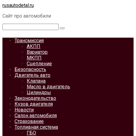
Перейти
rusautodetal.ru
к
Сайт про автомобили
контенту
Поиск:
Трансмиссия
АКПП
Вариатор
МКПП
Сцепление
Безопасность
Двигатель авто
Клапана
Масло в двигатель
Цилиндры
Законодательство
Кузов двигателя
Новости
Салон автомобиля
Страхование
Топливная система
ГБО