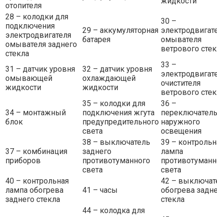
жидкости
отопителя
28 – колодки для
30 –
подключения
29 – аккумуляторная
электродвигат
электродвигателя
батарея
омывателя
омывателя заднего
ветрового стек
стекла
33 –
31 – датчик уровня
32 – датчик уровня
электродвигат
омывающей
охлаждающей
очистителя
жидкости
жидкости
ветрового стек
35 – колодки для
36 –
34 – монтажный
подключения жгута
переключател
блок
предупредительного
наружного
света
освещения
38 – выключатель
39 – контрольн
37 – комбинация
заднего
лампа
приборов
противотуманного
противотуманн
света
света
40 – контрольная
42 – выключат
лампа обогрева
41 – часы
обогрева задн
заднего стекла
стекла
44 – колодка для