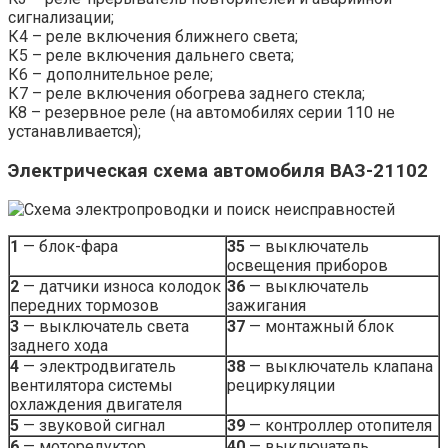
сигнализации;
К4 – реле включения ближнего света;
К5 – реле включения дальнего света;
К6 – дополнительное реле;
К7 – реле включения обогрева заднего стекла;
K8 – резервное реле (на автомобилях серии 110 не
устанавливается);
Электрическая схема автомобиля ВАЗ-21102
1
— блок-фара
35
— выключатель
освещения приборов
2
— датчики износа колодок
36
— выключатель
передних тормозов
зажигания
3
— выключатель света
37
— монтажный блок
заднего хода
4
— электродвигатель
38
— выключатель клапана
вентилятора системы
рециркуляции
охлаждения двигателя
5
— звуковой сигнал
39
— контроллер отопителя
6
— моторедуктор
40
— выключатель