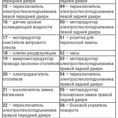
передней двери
задней двери
15
— переключатель
49
— переключатель
электростеклоподъемника
электростеклоподъемника
левой передней двери
левой задней двери
16
— датчик уровня
50
— моторедуктор
охлаждающей жидкости
электростеклоподъемника
левой задней двери
17
— моторедуктор
51
— розетка для
очистителя ветрового
переносной лампы
стекла
18
— клапан рециркуляции
52
— часы
19
— микромоторедуктор
53
— моторедуктор
привода заслонки отопителя
электростеклоподъемника
правой задней двери
20
— электродвигатель
54
— переключатель
отопителя
электростеклоподъемника
правой задней двери
21
— выключатель замка
55
— моторедуктор
багажника
блокировки замка правой
задней двери
22
— переключатель
56
— боковой указатель
электростеклоподъемника
поворота
правой передней двери