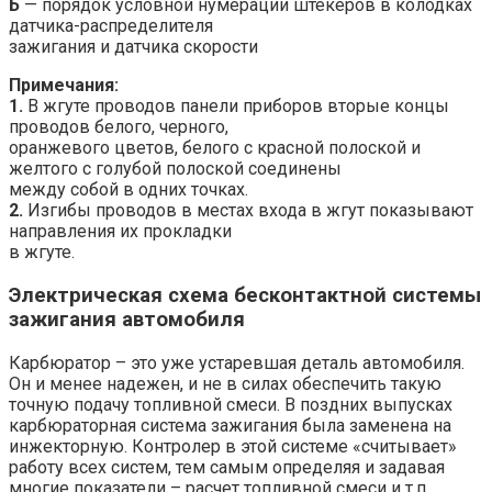
Б
— порядок условной нумерации штекеров в колодках
датчика-распределителя
зажигания и датчика скорости
Примечания:
1.
В жгуте проводов панели приборов вторые концы
проводов белого, черного,
оранжевого цветов, белого с красной полоской и
желтого с голубой полоской соединены
между собой в одних точках.
2.
Изгибы проводов в местах входа в жгут показывают
направления их прокладки
в жгуте.
Электрическая схема бесконтактной системы
зажигания автомобиля
Карбюратор – это уже устаревшая деталь автомобиля.
Он и менее надежен, и не в силах обеспечить такую
точную подачу топливной смеси. В поздних выпусках
карбюраторная система зажигания была заменена на
инжекторную. Контролер в этой системе «считывает»
работу всех систем, тем самым определяя и задавая
многие показатели – расчет топливной смеси и т.п.