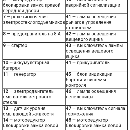
блокировки замка правой
аварийной сигнализации
передней двери
7
— реле включения
41
— лампа освещения
электростеклоподъемников
рычагов управления
отопителем
8
— предохранитель на 8 А
42
— лампа освещения
вещевого ящика
9
— стартер
43
— выключатель лампы
освещения вещевого
ящика
10
— аккумуляторная
44
— прикуриватель
батарея
11
— генератор
45
— блок индикации
бортовой системы
контроля
12
— электродвигатель
46
— лампа освещения
омывателя ветрового
пепельницы
стекла
13
— датчик уровня
47
— выключатель сигнала
омывающей жидкости
торможения
14
— моторедуктор
48
— моторедуктор
блокировки замка левой
блокировки замка левой