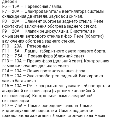
дверей.
F6 — 15А — Переносная лампа.
F7 — 20А — Электродвигатель вентилятора системы
охлаждения двигателя. Звуковой сигнал.
F8 — 20А — Элемент обогрева заднего стекла. Реле
(контакты) включения обогрева заднего стекла.
F9 — 20А — Клапан рециркуляции. Очистители и
омыватели ветрового стекла и фар. Реле (обмотка)
включения обогрева заднего стекла.
F10 — 20А — Резервный.
F11 — 5А — Лампы габар.итного света правого борта.
F12 — 7,5А — Правая фара (ближний свет).
F13 — 10А — Правая фара (дальний свет). Контрольная
лампа включения дальнего света.
F14 — 10А — Левая противотуманная фара.
F15 — 20А — Электрообогрев сидений. Блокировка
замка багажника.
F16 — 10А — Реле-прерыватель указателей поворота и
аварийной сигнализации (в режиме аварийной
сигнализации). Контрольная лампа аварийной
сигнализации.
F17 — 7,5А — Лампа освещения салона. Лампа
индивидуальной подсветки. Лампа подсветки
выключателя зажигания. Лампы стоп-сигнала. Часы