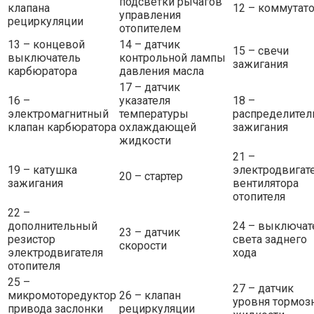
подсветки рычагов
клапана
12 – коммутат
управления
рециркуляции
отопителем
13 – концевой
14 – датчик
15 – свечи
выключатель
контрольной лампы
зажигания
карбюратора
давления масла
17 – датчик
16 –
указателя
18 –
электромагнитный
температуры
распределител
клапан карбюратора
охлаждающей
зажигания
жидкости
21 –
19 – катушка
электродвигат
20 – стартер
зажигания
вентилятора
отопителя
22 –
дополнительный
24 – выключат
23 – датчик
резистор
света заднего
скорости
электродвигателя
хода
отопителя
25 –
27 – датчик
микромоторедуктор
26 – клапан
уровня тормоз
привода заслонки
рециркуляции