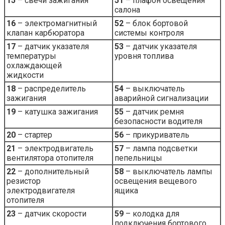
15
– свечи зажигания
51
– плафон освещения
салона
16
– электромагнитный
52
– блок бортовой
клапан карбюратора
системы контроля
17
– датчик указателя
53
– датчик указателя
температуры
уровня топлива
охлаждающей
жидкости
18
– распределитель
54
– выключатель
зажигания
аварийной сигнализации
19
– катушка зажигания
55
– датчик ремня
безопасности водителя
20
– стартер
56
– прикуриватель
21
– электродвигатель
57
– лампа подсветки
вентилятора отопителя
пепельницы
22
– дополнительный
58
– выключатель лампы
резистор
освещения вещевого
электродвигателя
ящика
отопителя
23
– датчик скорости
59
– колодка для
подключения бортового