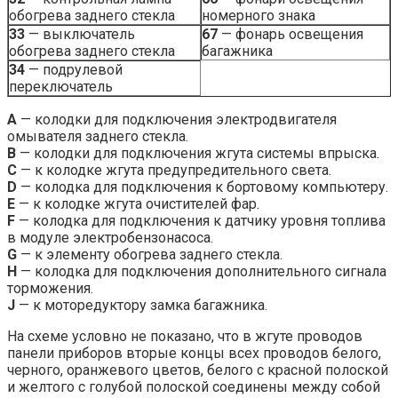
обогрева заднего стекла
номерного знака
33
— выключатель
67
— фонарь освещения
обогрева заднего стекла
багажника
34
— подрулевой
переключатель
А
— колодки для подключения электродвигателя
омывателя заднего стекла.
В
— колодки для подключения жгута системы впрыска.
С
— к колодке жгута предупредительного света.
D
— колодка для подключения к бортовому компьютеру.
Е
— к колодке жгута очистителей фар.
F
— колодка для подключения к датчику уровня топлива
в модуле электробензонасоса.
G
— к элементу обогрева заднего стекла.
H
— колодка для подключения дополнительного сигнала
торможения.
J
— к моторедуктору замка багажника.
На схеме условно не показано, что в жгуте проводов
панели приборов вторые концы всех проводов белого,
черного, оранжевого цветов, белого с красной полоской
и желтого с голубой полоской соединены между собой