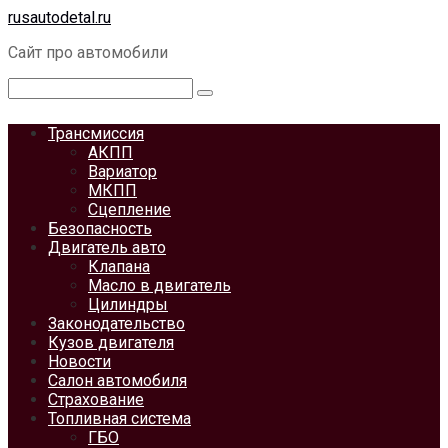
Перейти
rusautodetal.ru
к
Сайт про автомобили
контенту
Поиск:
Трансмиссия
АКПП
Вариатор
МКПП
Сцепление
Безопасность
Двигатель авто
Клапана
Масло в двигатель
Цилиндры
Законодательство
Кузов двигателя
Новости
Салон автомобиля
Страхование
Топливная система
ГБО