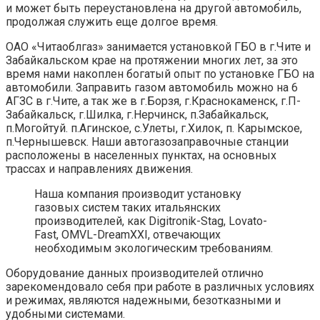
и может быть переустановлена на другой автомобиль,
продолжая служить еще долгое время.
OАО «Читаоблгаз» занимается установкой ГБО в г.Чите и
Забайкальском крае на протяжении многих лет, за это
время нами накоплен богатый опыт по установке ГБО на
автомобили. Заправить газом автомобиль можно на 6
АГЗС в г.Чите, а так же в г.Борзя, г.Краснокаменск, г.П-
Забайкальск, г.Шилка, г.Нерчинск, п.Забайкальск,
п.Могойтуй. п.Агинское, с.Улеты, г.Хилок, п. Карымское,
п.Чернышевск. Наши автогазозаправочные станции
расположены в населенных пунктах, на основных
трассах и направлениях движения.
Наша компания производит установку
газовых систем таких итальянских
производителей, как Digitronik-Stag, Lovato-
Fast, OMVL-DreamXXI, отвечающих
необходимым экологическим требованиям.
Оборудование данных производителей отлично
зарекомендовало себя при работе в различных условиях
и режимах, являются надежными, безотказными и
удобными системами.