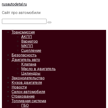
Перейти
rusautodetal.ru
к
Сайт про автомобили
контенту
Поиск:
Трансмиссия
АКПП
Вариатор
МКПП
Сцепление
Безопасность
Двигатель авто
Клапана
Масло в двигатель
Цилиндры
Законодательство
Кузов двигателя
Новости
Салон автомобиля
Страхование
Топливная система
ГБО