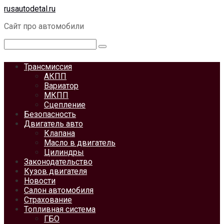
Перейти
rusautodetal.ru
к
Сайт про автомобили
контенту
Поиск:
Трансмиссия
АКПП
Вариатор
МКПП
Сцепление
Безопасность
Двигатель авто
Клапана
Масло в двигатель
Цилиндры
Законодательство
Кузов двигателя
Новости
Салон автомобиля
Страхование
Топливная система
ГБО