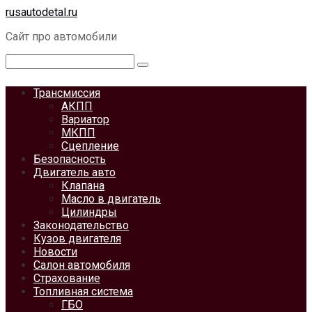
Перейти
rusautodetal.ru
к
Сайт про автомобили
контенту
Поиск:
Трансмиссия
АКПП
Вариатор
МКПП
Сцепление
Безопасность
Двигатель авто
Клапана
Масло в двигатель
Цилиндры
Законодательство
Кузов двигателя
Новости
Салон автомобиля
Страхование
Топливная система
ГБО