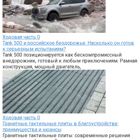
Ходовая часть
0
Tank 500 и российское бездорожье: Насколько он готов
к серьезным испытаниям?
Tank 500 позиционируется как бескомпромиссный
внедорожник, готовый к любым приключениям. Рамная
конструкция, мощный двигатель,
Ходовая часть
0
Гранитные тактильные плиты в благоустройстве:
преимущества и нюансы
Гранитные тактильные плиты: современные решения