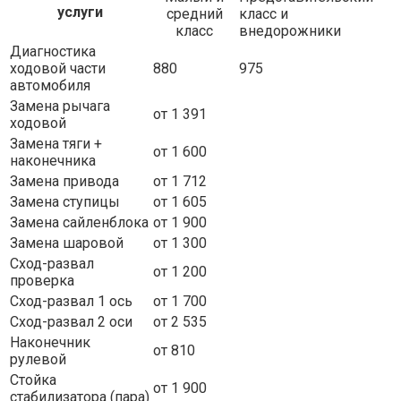
услуги
средний
класс и
класс
внедорожники
Диагностика
ходовой части
880
975
автомобиля
Замена рычага
от 1 391
ходовой
Замена тяги +
от 1 600
наконечника
Замена привода
от 1 712
Замена ступицы
от 1 605
Замена сайленблока
от 1 900
Замена шаровой
от 1 300
Сход-развал
от 1 200
проверка
Сход-развал 1 ось
от 1 700
Сход-развал 2 оси
от 2 535
Наконечник
от 810
рулевой
Стойка
от 1 900
стабилизатора (пара)