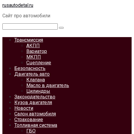
Перейти
rusautodetal.ru
к
Сайт про автомобили
контенту
Поиск:
Трансмиссия
АКПП
Вариатор
МКПП
Сцепление
Безопасность
Двигатель авто
Клапана
Масло в двигатель
Цилиндры
Законодательство
Кузов двигателя
Новости
Салон автомобиля
Страхование
Топливная система
ГБО