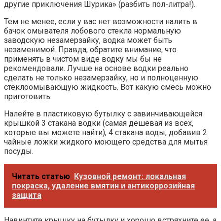
другие приключения Шурика» (разбить пол-литра!).
Тем не менее, если у вас нет возможности налить в
бачок омывателя лобового стекла нормальную
заводскую незамерзайку, водка может быть
незаменимой. Правда, обратите внимание, что
применять в чистом виде водку мы бы не
рекомендовали. Лучше на основе водки реально
сделать не только незамерзайку, но и полноценную
стеклоомывающую жидкость. Вот какую смесь можно
приготовить:
Налейте в пластиковую бутылку с завинчивающейся
крышкой 3 стакана водки (самая дешевая из всех,
которые вы можете найти), 4 стакана воды, добавив 2
чайные ложки жидкого моющего средства для мытья
посуды.
Читать статью
Кузовной ремонт: локальная
покраска, удаление вмятин и антикоррозийная
защита
Навинтите крышку на бутылку и хорошо встряхните ее, а