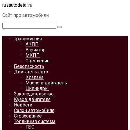
Перейти
rusautodetal.ru
к
Сайт про автомобили
контенту
Поиск:
Трансмиссия
АКПП
Вариатор
МКПП
Сцепление
Безопасность
Двигатель авто
Клапана
Масло в двигатель
Цилиндры
Законодательство
Кузов двигателя
Новости
Салон автомобиля
Страхование
Топливная система
ГБО