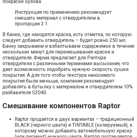
покраске кузова.
Инструкция по применению рекомендует
смешать материал с отвердителем в
пропорции 3:1.
В банке, где находится краска, есть отметка, по которую
следует добавить отвердитель – будет ровно 250 мл.
Банку закрываем и взбалтываем содержимое в течение
нескольких минут для перемешивания краски и
отвердителя. Фирма предлагает для Раптора
отвердители с различными терминами высыхания, что
дает возможность подобрать нужную скорость сушки
покрытия. А для того чтобы текстура наносимого
покрытия была меньше, компания рекомендует
добавлять в бутылку с материалом и отвердителем 10%
разбавителя S2040.
Смешивание компонентов Raptor
Raptor про­да­ёт­ся в двух вари­ан­тах – тра­ди­ци­он­ный
BLACK (чёр­но­го цве­та) и TINTABLE (коле­ру­е­мый), к
кото­ро­му мож­но доба­вить авто­мо­биль­ную крас­ку
(или пиг­мент) нуж­но­го цве­та. Рап­тор постав­ля­ет­ся