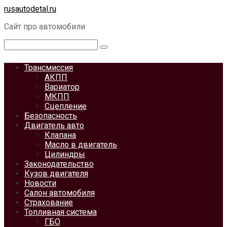
Перейти
rusautodetal.ru
к
Сайт про автомобили
контенту
Поиск:
Трансмиссия
АКПП
Вариатор
МКПП
Сцепление
Безопасность
Двигатель авто
Клапана
Масло в двигатель
Цилиндры
Законодательство
Кузов двигателя
Новости
Салон автомобиля
Страхование
Топливная система
ГБО