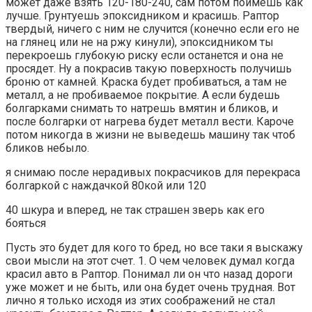
может даже взять 120-180-240, сам потом поймешь как
лучше. Грунтуешь эпоксидником и красишь. Раптор
твердый, ничего с ним не случится (конечно если его не
на глянец или не на ржу кинули), эпоксидником ты
перекроешь глубокую риску если останется и она не
просядет. Ну а покрасив такую поверхность получишь
броню от камней. Краска будет пробиваться, а там не
металл, а не пробиваемое покрытие. А если будешь
болгарками снимать то натрешь вмятин и бликов, и
после болгарки от нагрева будет металл вести. Кароче
потом никогда в жизни не выведешь машину так чтоб
бликов небыло.
я снимаю после нерадивых покрасчиков для перекраса
болгаркой с наждачкой 80кой или 120
40 шкура и вперед, не так страшен зверь как его
бояться
Пусть это будет для кого то бред, но все таки я выскажу
свои мысли на этот счет. 1. О чем человек думал когда
красил авто в Раптор. Понимал ли он что назад дороги
уже может и не быть, или она будет очень трудная. Вот
лично я только исходя из этих соображений не стал