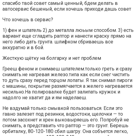
спасибо твой совет самый ценный, бдем делать в
автосервис бешеный, если хочешь приходи дашь совет
Что хочешь в сервис?
1) фен и шпатель 2) до металла люьым способом. 3) есть
вариант еще сгладить раптор и нанести краску прямо на
него либо дать грунта. шлифком сбриваешь все
аккуратно и в бой.
Жесткую щётку на болгарку и нет проблем
Грееш феном и снимаеш шпателем.только греть и сразу
снимать.не нагревая железо.типа как если снег чистить
то дуть сразу перед торцом лопаты. Я так снимал пироги
с машины, покрытие размягчается а желего нагревается
несильно.На полировалке будет залипать кружок и
надолго не хватит да и ям наделаеш.
Не вздумай только смывкой пользоваться. Если это
гавно залезет под резинки, водостоки, щелочки — то
потом засохнет и хрен выковыряешь его. Попробуй не
снимать, а представить что раптор — это грунт. Берешь
орбиталку, 80-120-180 сбил шагру. Она собъется легко,