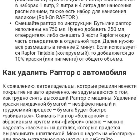
в набо­рах 1 литр, 2 лит­ра и 4 лит­ра для нане­се­ния
рас­пы­ле­ни­ем, так­же есть набор для нане­се­ния
вали­ком (Roll-On RAPTOR ).
Сме­шай­те рап­тор по инструк­ции. Бутыл­ки рап­тор
напол­не­ны на 750 мл. Нуж­но доба­вить 250 мл
отвер­ди­те­ля, либо сме­шать 3 части Raptor и одну
часть отвер­ди­те­ля в отдель­ной таре. Далее нуж­но
всё раз­ме­шать в тече­ние 2 минут. Если исполь­зу­ет­
ся Raptor Tintable (коле­ру­е­мый), то добав­ля­ет­ся до
10% крас­ки (или пиг­мен­та) от обще­го объёма.
Как удалить Раптор с автомобиля
К сожалению, автовладельцы, которые решили нанести
покрытие на авто временно, не задумываются о том,
как трудно снять высохший Раптор с машины. Удаление
краски наждачной бумагой – неэффективный и
трудоемкий процесс – бумага будет быстро
«забиваться». Снимать Раптор «болгаркой» с
абразивным кругом или «фиброй» опасно – можно
наделать «засечек» на деталях, которые придется
выравнивать шпатлевкой. Можно надеть на «болгарку»
или дрель металлическую щетку, но работайте