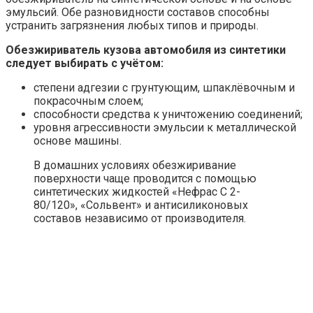
несложной предварительной подготовки и
минимальных средств защиты, таких как:
использование защитных очков. При попадании на
слизистую растворитель сушит кожу, вызывает
раздражение, а отдельные агрессивные составы
приводят к ожогам;
применение респиратора. В формуле «Уайт-
спирита», эмульсий и антисиликонов представлены
химические соединения, способные привести к
ухудшению самочувствия при вдыхании паров;
использование резиновых перчаток для
предотвращения негативного воздействия на кожу
рук.
2 нетканые салфетки помогут в работе с составом на
этапе нанесения. Одной обрабатывают автомобиль,
второй после удаляют остатки обезжиривателя, капли с
салона и потёки. Единственным условием является
отсутствие ворса.
Как осуществить обезжиривание своими руками:
салфетку пропитать автомобильным