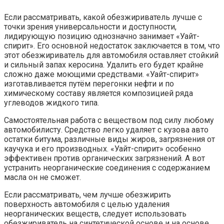
Обезжириватель кузова автомобиля из синтетики
следует выбирать с учётом:
степени адгезии с грунтующим, шпаклёвочным и
покрасочным слоем;
способности средства к уничтожению соединений;
уровня агрессивности эмульсии к металлической
основе машины.
В домашних условиях обезжиривание
поверхности чаще проводится с помощью
синтетических жидкостей «Нефрас С 2-
80/120», «Сольвент» и антисиликоновых
составов независимо от производителя.
Обезжириватель «Уайт-спирит» для авто
Обрабатываем авто сами – как
избежать проблем?
Обезжиривание кузова автомобиля требует