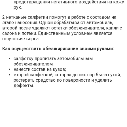
Зачистка лакокрасочного покрытия в месте
повреждения.
Оклеивание малярным скотчем участков и деталей,
которые не должны подвергаться обработке
Этап рихтовки подразумевает работу с молотком,
споттером, выколотками и другим инструментом.
Создание идеально гладкой, чистой и ровной
поверхности с помощью обезжиривания и
грунтования. Лучше применять эпоксидную
разновидность состава, так как она не пропускает
воздух, сдерживая процесс окисления.
Нанесение изолирующего грунтующего средства.
На эпоксидный вид грунта шпаклёвка наносится с
трудом, низкая адгезия приведёт к быстрому
разрушению слоя, придётся воспользоваться
изолирующей грунтовкой.
Устранение дефектов с помощью шпаклёвки.
Повторное обезжиривание поверхности и
нанесение дополнительного слоя грунта.
Покрытие проявочной краской с последующей