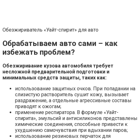
Если вы хотите сэкономить и провести покрасочные
работы вручную, появляется необходимость в
самостоятельном обезжиривании. Правильно покрасить
машину возможно исключительно при следовании
основной технологии и соблюдении ряда тонкостей
процесса.
Если проводить полирование или окрашивание,
обезжиривание является обязательной процедурой, хоть
и не всегда очевидной для любителей. Покраска поверх
жирного металла приведёт к отставанию верхнего слоя,
краска потрескается и будет шелушиться.
Порядок проведения ремонтных
работ
Подробный алгоритм проведения восстановительных
работ:
Оклеивание малярным скотчем участков и
деталей, которые не должны подвергаться
обработке.