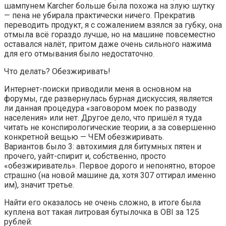
шампунем Karcher больше была похожа на злую шутку
— пена не убирала практически ничего. Прекратив
переводить продукт, я с сожалением взялся за губку, она
отмыла всё гораздо лучше, но на машине повсеместно
оставался налёт, притом даже очень сильного нажима
для его отмывания было недостаточно.
Что делать? Обезжиривать!
Интернет-поиски приводили меня в основном на
форумы, где развернулась бурная дискуссия, является
ли данная процедура «заговором моек по разводу
населения» или нет. Другое дело, что пришёл я туда
читать не конспирологические теории, а за совершенно
конкретной вещью — ЧЕМ обезжиривать.
Вариантов было 3: автохимия для битумных пятен и
прочего, уайт-спирит и, собственно, просто
«обезжириватель». Первое дорого и непонятно, второе
страшно (на новой машине да, хотя 307 оттирал именно
им), значит третье.
Найти его оказалось не очень сложно, в итоге была
куплена вот такая литровая бутылочка в OBI за 125
рублей: