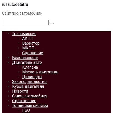
Перейти
rusautodetal.ru
к
Сайт про автомобили
контенту
Поиск:
Трансмиссия
АКПП
Вариатор
МКПП
Сцепление
Безопасность
Двигатель авто
Клапана
Масло в двигатель
Цилиндры
Законодательство
Кузов двигателя
Новости
Салон автомобиля
Страхование
Топливная система
ГБО