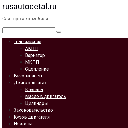
rusautodetal.ru
Перейти
к
Сайт про автомобили
контенту
Поиск:
Трансмиссия
АКПП
Вариатор
МКПП
Сцепление
Безопасность
Двигатель авто
Клапана
Масло в двигатель
Цилиндры
Законодательство
Кузов двигателя
Новости