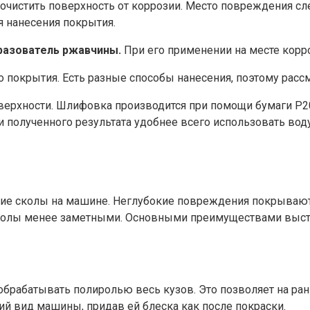
 очистить поверхность от коррозии. Место повреждения с
я нанесения покрытия.
разователь ржавчины.
При его применении на месте корро
 покрытия. Есть разные способы нанесения, поэтому расс
ерхности. Шлифовка производится при помощи бумаги P20
полученного результата удобнее всего использовать воду 
кие сколы на машине. Неглубокие повреждения покрываютс
колы менее заметными. Основными преимуществами высту
рабатывать полиролью весь кузов. Это позволяет на ранн
 вид машины, придав ей блеска как после покраски.