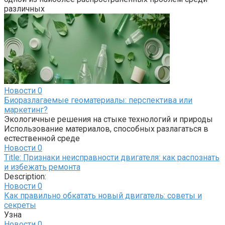
различных
Новости
0
Биоразлагаемые геоматериалы: перспектива или
маркетинг?
Экологичные решения на стыке технологий и природы
Использование материалов, способных разлагаться в
естественной среде
Новости
0
Title: Признаки неисправности двигателя: как распознать
и избежать ремонта
Description:
Новости
0
Как правильно обкатать новый двигатель: советы и
секреты
Узна
Новости
0