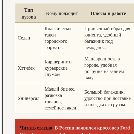
Тип
Кому подходит
Плюсы в работе
кузова
Классическое
Привычный образ для
такси
клиента, удобный
Седан
городского
багажник под
формата.
чемоданы.
Манёвренность в
Каршеринг и
городе, удобная
Хэтчбек
курьерские
погрузка на заднем
службы.
ряду.
Малый бизнес,
Большой багажник,
развозка
Универсал
удобство при доставке
товаров,
и поездках с грузом.
семейное такси.
Читать статью
В России появился кроссовер Ford