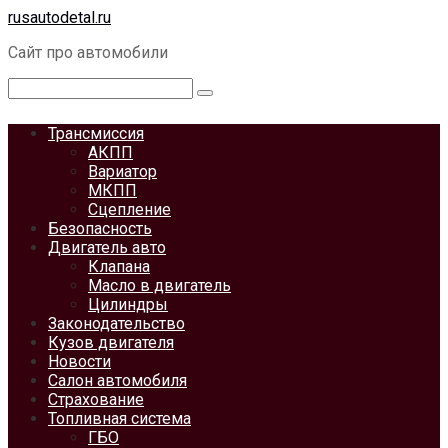
Перейти
rusautodetal.ru
к
Сайт про автомобили
контенту
Поиск:
Трансмиссия
АКПП
Вариатор
МКПП
Сцепление
Безопасность
Двигатель авто
Клапана
Масло в двигатель
Цилиндры
Законодательство
Кузов двигателя
Новости
Салон автомобиля
Страхование
Топливная система
ГБО