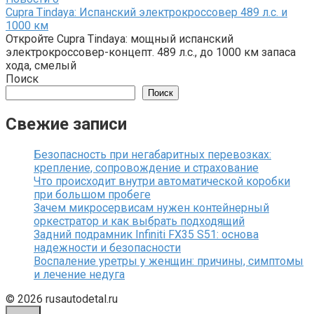
Cupra Tindaya: Испанский электрокроссовер 489 л.с. и
1000 км
Откройте Cupra Tindaya: мощный испанский
электрокроссовер-концепт. 489 л.с., до 1000 км запаса
хода, смелый
Поиск
Поиск
Свежие записи
Безопасность при негабаритных перевозках:
крепление, сопровождение и страхование
Что происходит внутри автоматической коробки
при большом пробеге
Зачем микросервисам нужен контейнерный
оркестратор и как выбрать подходящий
Задний подрамник Infiniti FX35 S51: основа
надежности и безопасности
Воспаление уретры у женщин: причины, симптомы
и лечение недуга
© 2026 rusautodetal.ru