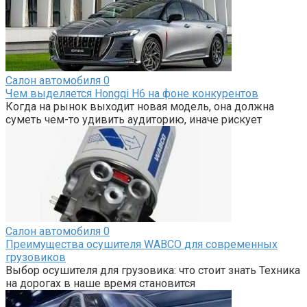
Салон автомобиля
0
Чем выделяется Hongqi H6 на фоне конкурентов
Когда на рынок выходит новая модель, она должна
суметь чем-то удивить аудиторию, иначе рискует
Салон автомобиля
0
Преимущества осушителя WABCO для современных
грузовиков
Выбор осушителя для грузовика: что стоит знать Техника
на дорогах в наше время становится