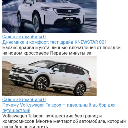
Салон автомобиля
0
Динамика и комфорт: тест-драйв KNEWSTAR 001
Баланс драйва и уюта: личные впечатления от поездки
на новом кроссовере Первые минуты за
Салон автомобиля
0
Почему Volkswagen Talagon — идеальный выбор для
путешествий
Volkswagen Talagon: путешествие без границ и
компромиссов Многие мечтают об автомобиле, который
способен превратить