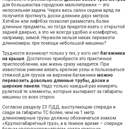
для большинства городских малолитражек — это
непосильная задача. Через весь салон седана вряд ли
получится протянуть доски длиннее двух метров.
Хэтчбэк или лифтбэк позволит разместить более
длинные предметы, но тогда придется ехать с открытой
задней дверью, а это не всегда удобно и комфортно,
например, зимой. Неужели нельзя никак перевезти
длинномеры при помощи небольшой машины?
Трудности возникнут только у тех, у кого нет
багажника
на крыше
. Достаточно приобрести это практичное
приспособление, как жизнь сразу наладится. При
известном умении вязать крепкие узлы и пользоваться
стяжкой для грузов на верхнем багажнике
можно
перевозить довольно длинные трубы, доски и
широкие панели
. Надо только каждый раз измерять
рулеткой те элементы, которые выпирают за габариты
машины со всех сторон.
Согласно разделу 23 ПДД, выступающие спереди и
сзади за габариты ТС более, чем на 1 метр
длинномерные грузы должны обозначаться знаком
«Крупногабаритный груз», а в темное время — спереди
белым световозвращателем, сзади красным