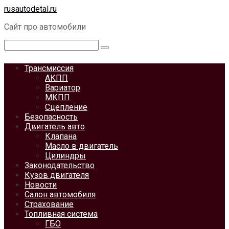
Перейти
rusautodetal.ru
к
Сайт про автомобили
контенту
Поиск:
Трансмиссия
АКПП
Вариатор
МКПП
Сцепление
Безопасность
Двигатель авто
Клапана
Масло в двигатель
Цилиндры
Законодательство
Кузов двигателя
Новости
Салон автомобиля
Страхование
Топливная система
ГБО