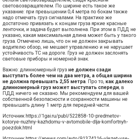
световозвращателем. По ширине есть такое же
указание: при превышении 0,4 метра по бокам также
надо отмечать груз сигналами. На практике же
достаточно привязать к концам груза яркие красные
ленточки, и задача будет выполнена. При этом в ПДД не
указано, какая максимальная длина может быть у такого
груза. Отмечено лишь, что он не должен закрывать
водителю обзор, не мешает управлению и не нарушает
устойчивость ТС на дороге. Груз не должен заслонять
световые приборы и номерной знак.
Важно: длинномерный груз
не должен сзади
выступать более чем на два метра, а общая ширина
не должна превышать 2,55 метра
. Про то,
как далеко
длинномерный груз может выступать спереди
, в
ПДД ничего не сказано. Мы рекомендуем для вашей
собственной безопасности и сохранности машины не
превышать длину 1 метр для передней части.
Источник
https://1gai.ru/publ/522858-10-predmetov-
kotorye-nuzhny-kazhdomu-v-avtomobile-dlja-komfortnyh-
poezdok.html
Источник
https://anews.com/avto/91374216-vlezet-vse-