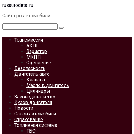
Перейти
rusautodetal.ru
к
Сайт про автомобили
контенту
Поиск:
Трансмиссия
АКПП
Вариатор
МКПП
Сцепление
Безопасность
Двигатель авто
Клапана
Масло в двигатель
Цилиндры
Законодательство
Кузов двигателя
Новости
Салон автомобиля
Страхование
Топливная система
ГБО