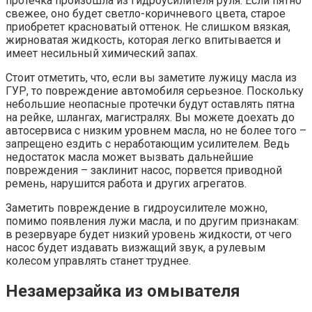
протечка произошла из гидроусилителя руля. Если пятно
свежее, оно будет светло-коричневого цвета, старое
приобретет красноватый оттенок. Не слишком вязкая,
жирноватая жидкость, которая легко впитывается и
имеет несильный химический запах.
Стоит отметить, что, если вы заметите лужицу масла из
ГУР, то повреждение автомобиля серьезное. Поскольку
небольшие неопасные протечки будут оставлять пятна
на рейке, шлангах, магистралях. Вы можете доехать до
автосервиса с низким уровнем масла, но не более того –
запрещено ездить с неработающим усилителем. Ведь
недостаток масла может вызвать дальнейшие
повреждения – заклинит насос, порвется приводной
ремень, нарушится работа и других агрегатов.
Заметить повреждение в гидроусилителе можно,
помимо появления лужи масла, и по другим признакам:
в резервуаре будет низкий уровень жидкости, от чего
насос будет издавать визжащий звук, а рулевым
колесом управлять станет труднее.
Незамерзайка из омывателя