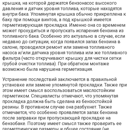
крышка, на которой держатся бензонасос высокого
давления и датчик уровня топлива, которые находятся
внутри бака. Упомянутая крышка обычно прикреплена к
баку при помощи винтов, а под крышкой имеется
герметизирующая прокладка. Именно она со временем
может прохудиться и пропускать испарения бензина из
топливного бака. Особенно это актуально в случае, если
недавно до ситуации, когда появился запах бензина в
салоне, проводился ремонт или замена топливного
насоса и/или датчика уровня топлива или же топливного
фильтра (часто откручивают крышку для чистки сетки
грубой очистки топлива). При обратном монтаже
возможно была нарушена герметизация.
Устранение последствий заключается в правильной
установке или замене упомянутой прокладки. Также при
этом имеет смысл воспользоваться маслостойким
герметиком. Специалисты отмечают, что упомянутая
прокладка должна быть сделана из бензостойкой
резины. В противном случае она разбухнет. Также
отмечается, что особенно проявляется запах бензина
после заправки при пропускающей прокладке на
бензобаке. Поэтому имеет смысл также проверить ее
геометрические размеры и общее состояние (не