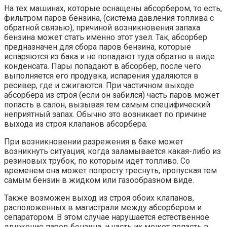
На тех машинах, которые оснащены абсорбером, то есть,
фильтром паров бензина, (система давления топлива с
обратной связью), причиной возникновения запаха
бензина может стать именно этот узел. Так, абсорбер
предназначен для сбора паров бензина, которые
испаряются из бака и не попадают туда обратно в виде
конденсата. Пары попадают в абсорбер, после чего
выполняется его продувка, испарения удаляются в
ресивер, где и сжигаются. При частичном выходе
абсорбера из строя (если он забился) часть паров может
попасть в салон, вызывая тем самым специфический
неприятный запах. Обычно это возникает по причине
выхода из строя клапанов абсорбера.
При возникновении разрежения в баке может
возникнуть ситуация, когда заламывается какая-либо из
резиновых трубок, по которым идет топливо. Со
временем она может попросту треснуть, пропуская тем
самым бензин в жидком или газообразном виде.
Также возможен выход из строя обоих клапанов,
расположенных в магистрали между абсорбером и
сепаратором. В этом случае нарушается естественное
движение паров бензина, и часть их может попасть в