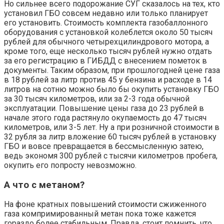
Но сильнее всего подорожание СУГ сказалось на тех, кто
установил ГБО совсем недавно или только планирует
его установить. Стоимость комплекта газобаллонного
оборудования с установкой колеблется около 50 тысяч
рублей для обычного четырехцилиндрового мотора, а
кроме того, еще несколько тысяч рублей нужно отдать
за его регистрацию в ГИБДД с внесением пометок в
документы. Таким образом, при прошлогодней цене газа
в 18 рублей за литр против 45 у бензина и расходе в 14
литров на сотню можно было бы окупить установку ГБО
за 30 тысяч километров, или за 2-3 года обычной
эксплуатации. Повышение цены газа до 23 рублей в
начале этого года растянуло окупаемость до 47 тысяч
километров, или 3-5 лет. Ну а при розничной стоимости в
32 рубля за литр вложение 60 тысяч рублей в установку
ГБО и вовсе превращается в бессмысленную затею,
ведь экономя 300 рублей с тысячи километров пробега,
окупить его попросту невозможно.
А что с метаном?
На фоне кратных повышений стоимости сжиженного
газа компримированный метан пока тоже кажется
гораздо более стабильным. Правда, стоит помнить, что