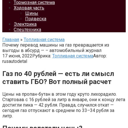
Тормозная система
Ходовая часть
Шины
Подвеска
Электрика
Спецтехника
Главная
»
Топливная система
Почему перевод машины на газ превращается из
выгоды в абсурд — – автомобильный журнал
17 июня, 2022
Рубрика:
Топливная система
Автор:
rusautodetal
Газ по 40 рублей — есть ли смысл
ставить ГБО? Вот полный расчет
Цены на пропан-бутан в этом году круто лихорадило.
Стартовав с 16 рублей за литр в январе, они к концу лета
достигли пика — 42 рубля. Правда, случился откат —
сегодня газ отпускают в среднем по 33–34 рубля за
литр.