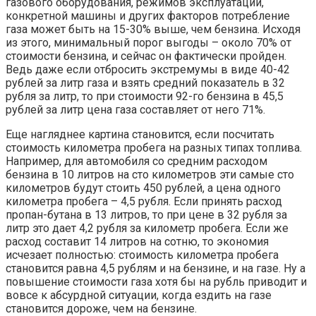
газового оборудования, режимов эксплуатации,
конкретной машины и других факторов потребление
газа может быть на 15-30% выше, чем бензина. Исходя
из этого, минимальный порог выгоды – около 70% от
стоимости бензина, и сейчас он фактически пройден.
Ведь даже если отбросить экстремумы в виде 40-42
рублей за литр газа и взять средний показатель в 32
рубля за литр, то при стоимости 92-го бензина в 45,5
рублей за литр цена газа составляет от него 71%.
Еще нагляднее картина становится, если посчитать
стоимость километра пробега на разных типах топлива.
Например, для автомобиля со средним расходом
бензина в 10 литров на сто километров эти самые сто
километров будут стоить 450 рублей, а цена одного
километра пробега – 4,5 рубля. Если принять расход
пропан-бутана в 13 литров, то при цене в 32 рубля за
литр это дает 4,2 рубля за километр пробега. Если же
расход составит 14 литров на сотню, то экономия
исчезает полностью: стоимость километра пробега
становится равна 4,5 рублям и на бензине, и на газе. Ну а
повышение стоимости газа хотя бы на рубль приводит и
вовсе к абсурдной ситуации, когда ездить на газе
становится дороже, чем на бензине.