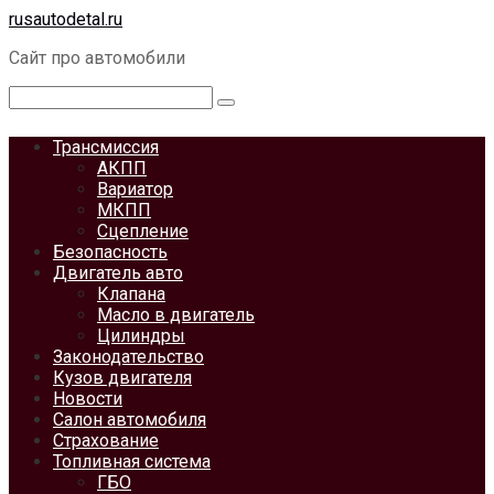
Перейти
rusautodetal.ru
к
Сайт про автомобили
контенту
Поиск:
Трансмиссия
АКПП
Вариатор
МКПП
Сцепление
Безопасность
Двигатель авто
Клапана
Масло в двигатель
Цилиндры
Законодательство
Кузов двигателя
Новости
Салон автомобиля
Страхование
Топливная система
ГБО