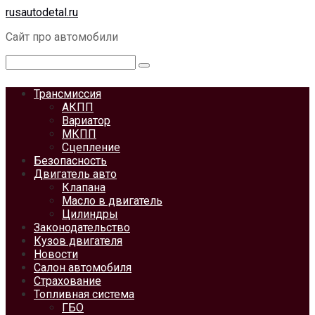
Перейти
rusautodetal.ru
к
Сайт про автомобили
контенту
Поиск:
Трансмиссия
АКПП
Вариатор
МКПП
Сцепление
Безопасность
Двигатель авто
Клапана
Масло в двигатель
Цилиндры
Законодательство
Кузов двигателя
Новости
Салон автомобиля
Страхование
Топливная система
ГБО