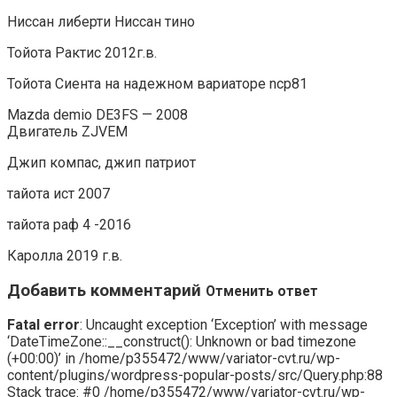
Ниссан либерти Ниссан тино
Тойота Рактис 2012г.в.
Тойота Сиента на надежном вариаторе ncp81
Mazda demio DE3FS — 2008
Двигатель ZJVEM
Джип компас, джип патриот
тайота ист 2007
тайота раф 4 -2016
Каролла 2019 г.в.
Добавить комментарий
Отменить ответ
Fatal error
: Uncaught exception ‘Exception’ with message
‘DateTimeZone::__construct(): Unknown or bad timezone
(+00:00)’ in /home/p355472/www/variator-cvt.ru/wp-
content/plugins/wordpress-popular-posts/src/Query.php:88
Stack trace: #0 /home/p355472/www/variator-cvt.ru/wp-