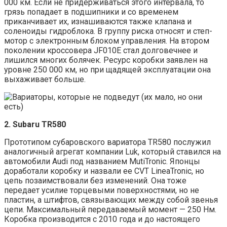
000 км. Если не придерживаться этого интервала, то
грязь попадает в подшипники и со временем
приканчивает их, изнашиваются также клапана и
соленоиды гидроблока. В группу риска относят и степ-
мотор с электронным блоком управления. На втором
поколении кроссовера JF010E стал долговечнее и
лишился многих болячек. Ресурс коробки заявлен на
уровне 250 000 км, но при щадящей эксплуатации она
выхаживает больше.
2. Subaru TR580
Прототипом субаровского вариатора TR580 послужил
аналогичный агрегат компании Luk, который ставился на
автомобили Audi под названием MutiTronic. Японцы
доработали коробку и назвали ее CVT LineaTronic, но
цепь позаимствовали без изменений. Она тоже
передает усилие торцевыми поверхностями, но не
пластин, а штифтов, связывающих между собой звенья
цепи. Максимальный передаваемый момент — 250 Нм.
Коробка производится с 2010 года и до настоящего