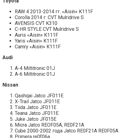
Toyota
RAW 4 2013-2014 гг. «Aisin» K111F
Corolla 2014 г. CVT Mulridrive S
AVENSIS CVT K310
C-HR STYLE CVT Mulridrive S
Auris «Aisin» K111F
Yaris «Aisin» K111F
Camry «Aisin» K111F
Audi
A-4 Miltitronic 01J
A-6 Miltitronic 01J
Nissan
Qashqai Jatco JF011E
X-Trail Jatco JF011E
Tiida Jatco JF011E
Teana Jatco JF011E
Juke Jatco JF015E
Micra Jatco REOF05A, RE0F21A
Cube 2000-2002 года Jatco RE0F21A RE0F05A
Primera re0f06a