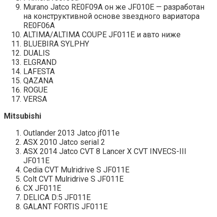
Murano Jatco RE0F09A он же JF010E — разработан
на конструктивной основе звездного вариатора
RE0F06A
ALTIMA/ALTIMA COUPE JF011E и авто ниже
BLUEBIRA SYLPHY
DUALIS
ELGRAND
LAFESTA
QAZANA
ROGUE
VERSA
Mitsubishi
Outlander 2013 Jatco jf011e
ASX 2010 Jatco serial 2
ASX 2014 Jatco CVT 8 Lancer X CVT INVECS-III
JF011E
Cedia CVT Mulridrive S JF011E
Colt CVT Mulridrive S JF011E
CX JF011E
DELICA D:5 JF011E
GALANT FORTIS JF011E