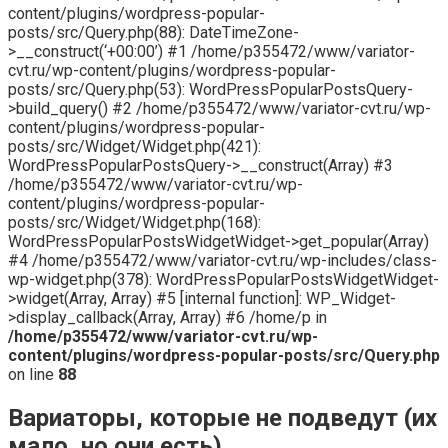
content/plugins/wordpress-popular-
posts/src/Query.php(88): DateTimeZone-
>__construct(‘+00:00’) #1 /home/p355472/www/variator-
cvt.ru/wp-content/plugins/wordpress-popular-
posts/src/Query.php(53): WordPressPopularPostsQuery-
>build_query() #2 /home/p355472/www/variator-cvt.ru/wp-
content/plugins/wordpress-popular-
posts/src/Widget/Widget.php(421):
WordPressPopularPostsQuery->__construct(Array) #3
/home/p355472/www/variator-cvt.ru/wp-
content/plugins/wordpress-popular-
posts/src/Widget/Widget.php(168):
WordPressPopularPostsWidgetWidget->get_popular(Array)
#4 /home/p355472/www/variator-cvt.ru/wp-includes/class-
wp-widget.php(378): WordPressPopularPostsWidgetWidget-
>widget(Array, Array) #5 [internal function]: WP_Widget-
>display_callback(Array, Array) #6 /home/p in
/home/p355472/www/variator-cvt.ru/wp-
content/plugins/wordpress-popular-posts/src/Query.php
on line
88
Вариаторы, которые не подведут (их
мало, но они есть)