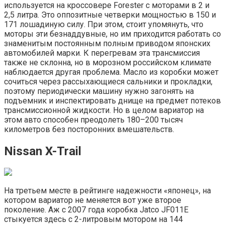
используется на кроссовере Forester с моторами в 2 и
2,5 литра. Это оппозитные четверки мощностью в 150 и
171 лошадиную силу. При этом, стоит упомянуть, что
моторы эти безнаддувные, но им приходится работать со
знаменитым постоянным полным приводом японских
автомобилей марки. К перегревам эта трансмиссия
также не склонна, но в морозном российском климате
наблюдается другая проблема. Масло из коробки может
сочиться через рассыхающиеся сальники и прокладки,
поэтому периодически машину нужно загонять на
подъемник и инспектировать днище на предмет потеков
трансмиссионной жидкости. Но в целом вариатор на
этом авто способен преодолеть 180–200 тысяч
километров без посторонних вмешательств.
Nissan X-Trail
На третьем месте в рейтинге надежности «японец», на
котором вариатор не меняется вот уже второе
поколение. Аж с 2007 года коробка Jatco JF011E
стыкуется здесь с 2-литровым мотором на 144