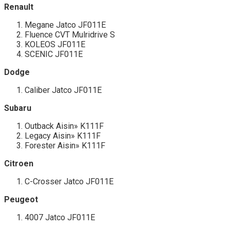
Renault
Megane Jatco JF011E
Fluence CVT Mulridrive S
KOLEOS JF011E
SCENIC JF011E
Dodge
Caliber Jatco JF011E
Subaru
Outback Aisin» K111F
Legacy Aisin» K111F
Forester Aisin» K111F
Citroen
C-Crosser Jatco JF011E
Peugeot
4007 Jatco JF011E