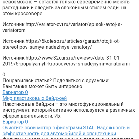
невозможно — остается только своевременно менять
расходники и следить за спокойным стилем езды на
этом кроссовере.
Источник
http://variator-cvt.ru/variator/spisok-avtoj-s-
variatorom
Источник
https://5koleso.ru/articles/garazh/otojti-ot-
stereotipov-samye-nadezhnye-variatory/
Источник
https://www.32cars.ru/reviews/date-31-01-
2019/5-populyarnyh-krossoverov-s-nadejnymi-variatorami
0
Понравилась статья? Поделиться с друзьями:
Вам также может быть интересно
Вариатор
0
Мир пластиковых бейджей
Пластиковые бейджи – это многофункциональный
инструмент, который активно используется в различных
сферах деятельности. Их
Вариатор
0
Очистите свой мотор с фильтрами STAL. Надежность и
эффективность для автомобилей и спецтехники