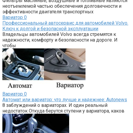
Фильтры масляные, воздушные и топливные являются
неотъемлемой частью обеспечения долговечности и
эффективности двигателя транспортных
Вариатор
0
Профессиональный автосервис для автомобилей Volvo.
Ключ к долгой и безопасной эксплуатации
Владельцы автомобилей Volvo всегда стремятся к
надежности, комфорту и безопасности на дороге. И
чтобы
Вариатор
0
Автомат или вариатор: что лучше и надежнее: Autonews
8 заблуждений о вариаторах. И один реальный
недостаток Откуда берутся ступени у вариатора, каков