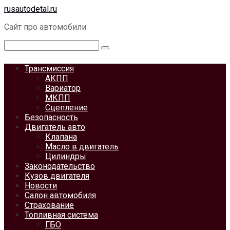
Перейти
rusautodetal.ru
к
Сайт про автомобили
контенту
Поиск:
Трансмиссия
АКПП
Вариатор
МКПП
Сцепление
Безопасность
Двигатель авто
Клапана
Масло в двигатель
Цилиндры
Законодательство
Кузов двигателя
Новости
Салон автомобиля
Страхование
Топливная система
ГБО