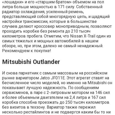
«лошадки» и его «старшим братом» объемом на пол
литра больше мощностью в 171 силу. Собственный
радиатор охлаждения, усиленный ремень,
представляющий собой многорядную цепь, и щадящий
настройки трансмиссии, которые в большинстве
случаев делают кроссовер моноприводным, позволяют
проходить коробке без ремонта до 210 тысяч
километров пробега. Отметим, что Nissan X-Trail один из
самых тяжелых и мощных автомобилей в нашем
обзоре, но, при этом, далеко не самый ненадежный.
Рекомендуем к покупке!
Mitsubishi Outlander
И снова паркетник с самым массовым на российском
рынке вариатором Jatco JF011E. Этот агрегат ставят на
бесчисленное число моделей, но именно на Mitsubishi он
показывает лучшую надежность. По сообщениям
сервисменов, в паре с 2-литровым мотором на 146 сил
и более объемным двигателем на 2,4 литра и 167 сил
коробка способна проезжать до 250 тысяч километров
без визитов в техзону. Вариатор также пережил
несколько рестайлингов и не подвергся каким бы то ни