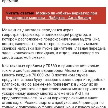
времени.
Читать статью
Можно ли «убить» вариатор при
буксировке машины - Лайфхак - АвтоВзгляд
Момент от двигателя передается через
гидротрансформатор и понижающий редуктор, в
котором расположена предохранительная муфта. Она,
кстати, защищает цепь от проскальзывания в момент
скачков нагрузки при пуске двигателя. Главная передача
здесь коническая гипоидная, в отдельном картере со
своей системой смазки.
Как таковых проблем у TR580 в принципе нет, кроме
тех, что свойственны вариаторам. Масло в ней надо
менять каждые 70 000 км. В противном случае
продукты износа будут засорять соленоиды и гидроблок
клапанов, что со временем приведет к выходу их из
строя. Недостаточное давление масла может привести к
ускоренному износу многих элементов АКП. На
продолжительность жизни вариатора сильно влияет
стиль езды. Резкие старты с пробуксовкой приводят не
только к подгоранию фрикционов, но и к износу конусов