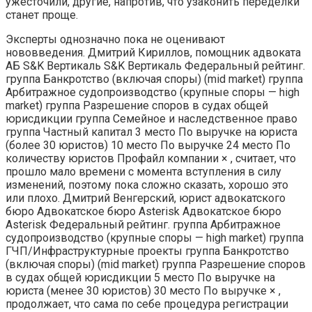
ужесточили, другие, напротив, что узаконить переделки
станет проще.
Эксперты однозначно пока не оценивают
нововведения. Дмитрий Кириллов, помощник адвоката
АБ S&K Вертикаль S&K Вертикаль Федеральный рейтинг.
группа Банкротство (включая споры) (mid market) группа
Арбитражное судопроизводство (крупные споры — high
market) группа Разрешение споров в судах общей
юрисдикции группа Семейное и наследственное право
группа Частный капитал 3 место По выручке на юриста
(более 30 юристов) 10 место По выручке 24 место По
количеству юристов Профайл компании × , считает, что
прошло мало времени с момента вступления в силу
изменений, поэтому пока сложно сказать, хорошо это
или плохо. Дмитрий Венгерский, юрист адвокатского
бюро Адвокатское бюро Asterisk Адвокатское бюро
Asterisk Федеральный рейтинг. группа Арбитражное
судопроизводство (крупные споры — high market) группа
ГЧП/Инфраструктурные проекты группа Банкротство
(включая споры) (mid market) группа Разрешение споров
в судах общей юрисдикции 5 место По выручке на
юриста (менее 30 юристов) 30 место По выручке × ,
продолжает, что сама по себе процедура регистрации