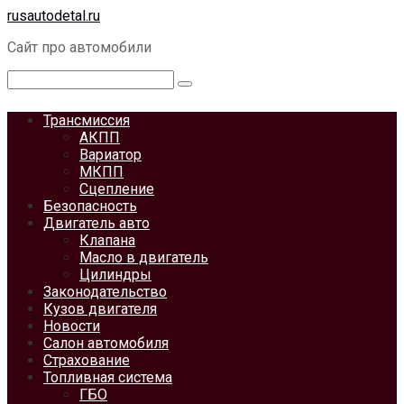
Перейти
rusautodetal.ru
к
Сайт про автомобили
контенту
Поиск:
Трансмиссия
АКПП
Вариатор
МКПП
Сцепление
Безопасность
Двигатель авто
Клапана
Масло в двигатель
Цилиндры
Законодательство
Кузов двигателя
Новости
Салон автомобиля
Страхование
Топливная система
ГБО