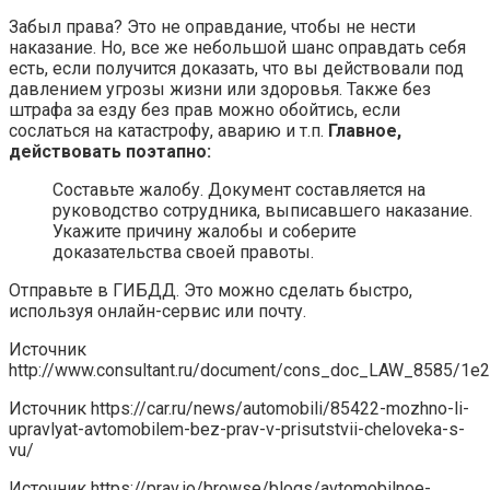
Забыл права? Это не оправдание, чтобы не нести
наказание. Но, все же небольшой шанс оправдать себя
есть, если получится доказать, что вы действовали под
давлением угрозы жизни или здоровья. Также без
штрафа за езду без прав можно обойтись, если
сослаться на катастрофу, аварию и т.п.
Главное,
действовать поэтапно:
Составьте жалобу. Документ составляется на
руководство сотрудника, выписавшего наказание.
Укажите причину жалобы и соберите
доказательства своей правоты.
Отправьте в ГИБДД. Это можно сделать быстро,
используя онлайн-сервис или почту.
Источник
http://www.consultant.ru/document/cons_doc_LAW_8585/1
Источник
https://car.ru/news/automobili/85422-mozhno-li-
upravlyat-avtomobilem-bez-prav-v-prisutstvii-cheloveka-s-
vu/
Источник
https://prav.io/browse/blogs/avtomobilnoe-