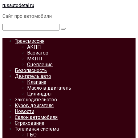
Перейти
rusautodetal.ru
к
Сайт про автомобили
контенту
Поиск:
Трансмиссия
АКПП
Вариатор
МКПП
Сцепление
Безопасность
Двигатель авто
Клапана
Масло в двигатель
Цилиндры
Законодательство
Кузов двигателя
Новости
Салон автомобиля
Страхование
Топливная система
ГБО