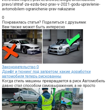
pravo/shtraf-za-ezdu-bez-prav-v-2021-godu-upravlenie-
avtomobilem-ogranichenie-prav-nakazanie
0
Понравилась статья? Поделиться с друзьями:
Вам также может быть интересно
Законодательство
0
Дрифт и тюнинг под запретом: какие доработки
автомобиля теперь рискованны
Когда стиль машины превращается в риск Автомобиль
давно стал способом самовыражения, а не просто