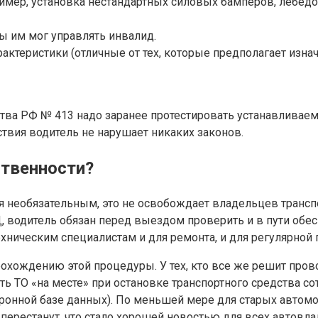
ер, установка нестандартных силовых бамперов, лебедок и
ы им мог управлять инвалид.
актеристики (отличные от тех, которые предполагает изнач
ства РФ № 413 надо заранее протестировать устанавливаем
ствия водитель не нарушает никаких законов.
ственности?
ся необязательным, это не освобождает владельцев трансп
Д, водитель обязан перед выездом проверить и в пути обе
хническим специалистам и для ремонта, и для регулярной 
охождению этой процедуры. У тех, кто все же решит прово
ить ТО «на месте» при остановке транспортного средства
ронной базе данных). По меньшей мере для старых автом
перестанут, что стало хорошей новостью для всех автовл