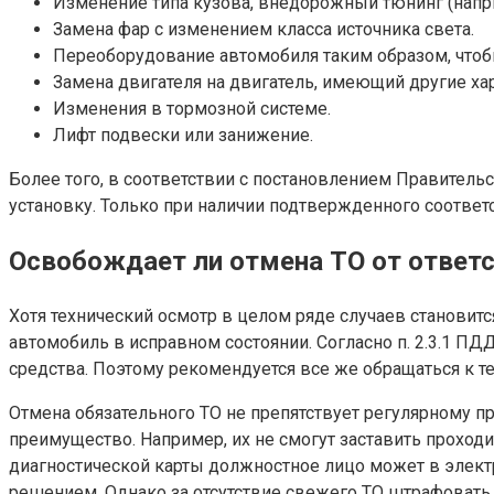
Изменение типа кузова, внедорожный тюнинг (наприм
Замена фар с изменением класса источника света.
Переоборудование автомобиля таким образом, чтоб
Замена двигателя на двигатель, имеющий другие хар
Изменения в тормозной системе.
Лифт подвески или занижение.
Более того, в соответствии с постановлением Правитель
установку. Только при наличии подтвержденного соответ
Освобождает ли отмена ТО от ответ
Хотя технический осмотр в целом ряде случаев становит
автомобиль в исправном состоянии. Согласно п. 2.3.1 ПД
средства. Поэтому рекомендуется все же обращаться к те
Отмена обязательного ТО не препятствует регулярному пр
преимущество. Например, их не смогут заставить проход
диагностической карты должностное лицо может в элект
решением. Однако за отсутствие свежего ТО штрафовать 