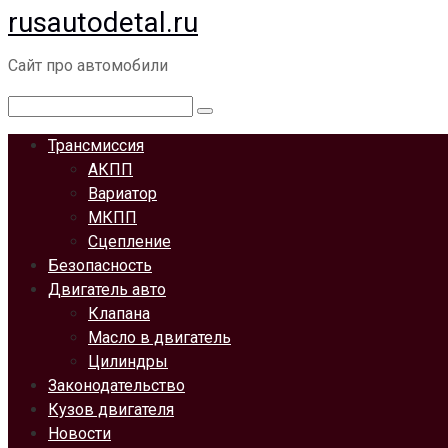
rusautodetal.ru
Перейти
к
Сайт про автомобили
контенту
Поиск:
Трансмиссия
АКПП
Вариатор
МКПП
Сцепление
Безопасность
Двигатель авто
Клапана
Масло в двигатель
Цилиндры
Законодательство
Кузов двигателя
Новости