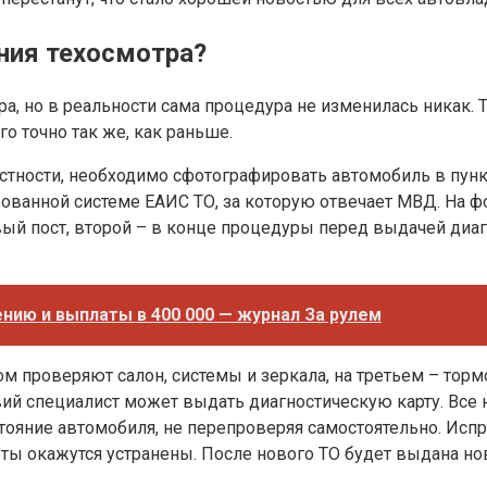
ния техосмотра?
а, но в реальности сама процедура не изменилась никак. 
о точно так же, как раньше.
тности, необходимо сфотографировать автомобиль в пункте
ованной системе ЕАИС ТО, за которую отвечает МВД. На ф
ый пост, второй – в конце процедуры перед выдачей диаг
нию и выплаты в 400 000 — журнал За рулем
ом проверяют салон, системы и зеркала, на третьем – тор
вий специалист может выдать диагностическую карту. Все 
ояние автомобиля, не перепроверяя самостоятельно. Испра
еты окажутся устранены. После нового ТО будет выдана нов