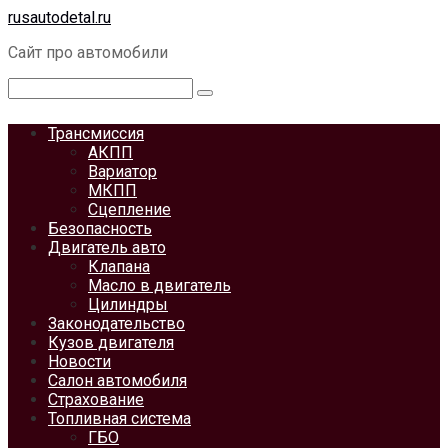
Перейти
rusautodetal.ru
к
Сайт про автомобили
контенту
Поиск:
Трансмиссия
АКПП
Вариатор
МКПП
Сцепление
Безопасность
Двигатель авто
Клапана
Масло в двигатель
Цилиндры
Законодательство
Кузов двигателя
Новости
Салон автомобиля
Страхование
Топливная система
ГБО