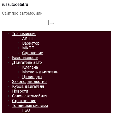
Перейти
rusautodetal.ru
к
Сайт про автомобили
контенту
Поиск:
Трансмиссия
АКПП
Вариатор
МКПП
Сцепление
Безопасность
Двигатель авто
Клапана
Масло в двигатель
Цилиндры
Законодательство
Кузов двигателя
Новости
Салон автомобиля
Страхование
Топливная система
ГБО