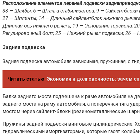
Расположение элементов переней подвески заднеприводн
33 — Шайбы; 6 — Штанга стабилизатора; 9 — Сайлентблоки в
27 — Шплинты; 14 — Длинный сайлентблок нижнего рычага;
Длинная ось нижнего рычага; 19 — Основание торсиона; 20
Регулировочный болт; 25 — Нижний рычаг подвески; 26 — 
Задняя подвеска
Задняя подвеска автомобиля зависимая, пружинная, с ги
Читать статью
Экономия и долговечность: зачем с
Балка заднего моста подвешена к раме автомобиля на д
заднего моста на раму автомобиля, а поперечная тяга уд
мостом через сайлент-блоки (резинометаллические шарн
Пружины задней подвески винтовые цилиндрические. Ход
гидравлическими амортизаторами, которые гасят колебан