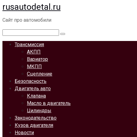
rusautodetal.ru
Перейти
к
Сайт про автомобили
контенту
Поиск:
Трансмиссия
АКПП
Вариатор
МКПП
Сцепление
Безопасность
Двигатель авто
Клапана
Масло в двигатель
Цилиндры
Законодательство
Кузов двигателя
Новости