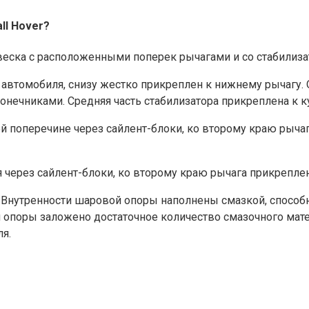
ll Hover?
еска с расположенными поперек рычагами и со стабилиза
 автомобиля, снизу жестко прикреплен к нижнему рычагу. 
нечниками. Средняя часть стабилизатора прикреплена к к
ей поперечине через сайлент-блоки, ко второму краю рыч
я через сайлент-блоки, ко второму краю рычага прикрепле
Внутренности шаровой опоры наполнены смазкой, способн
и опоры заложено достаточное количество смазочного мат
я.