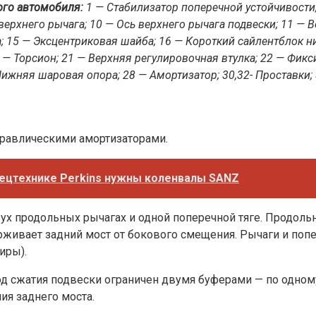
ого автомобиля:
1 — Стабилизатор поперечной устойчивости; 2 
ерхнего рычага; 10 — Ось верхнего рычага подвески; 11 — В
 15 — Эксцентриковая шайба; 16 — Короткий сайлентблок ни
 — Торсион; 21 — Верхняя регулировочная втулка; 22 — Фик
Нижняя шаровая опора; 28 — Амортизатор; 30,32- Проставки
дравлическими амортизаторами.
пецтехнике Perkins нужны коленвалы SANZ
вух продольных рычагах и одной поперечной тяге. Продол
ерживает задний мост от бокового смещения. Рычаги и поп
иры).
 сжатия подвески ограничен двумя буферами — по одному 
ия заднего моста.