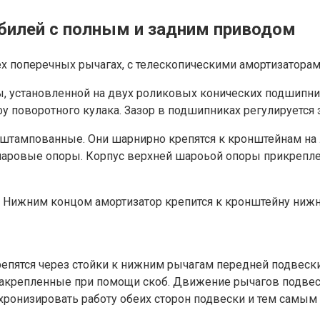
билей с полным и задним приводом
ех поперечных рычагах, с телескопическими амортизаторам
ы, установленной на двух роликовых конических подшипн
у поворотного кулака. Зазор в подшипниках регулируется 
 штампованные. Они шарнирно крепятся к кронштейнам на
аровые опоры. Корпус верхней шароьой опоры прикреплен
 Нижним концом амортизатор крепится к кронштейну нижне
епятся через стойки к нижним рычагам передней подвески
закрепленные при помощи скоб. Движение рычагов подвес
инхронизировать работу обеих сторон подвески и тем самы