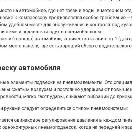
то на автомобиле, где нет грязи и воды: в моторном отд
новке к компрессору предъявляется особое требование – 
ом удобном месте для обслуживания и контроля: под кузов
системе и подавать воздух в пневмобаллоны.
ли (торпедо) автомобиля; количество клавиш от 1 (для од
ом месте панели, где есть хороший обзор с водительского
веску автомобиля
атные элементы подвески на пневмоэлементы. Это специ
качаны сжатым воздухам и постоянно удерживают повышен
овности, мягко гасят удары, снижают вибрации до прием
и руками следует определиться с типом пневмосистемы:
тигается одинаковое регулирование давления в каждом пне
х одноконтурных пневмоподвесок, когда на передней и зад