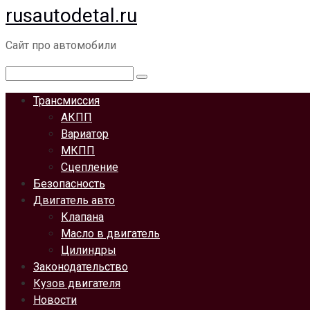
rusautodetal.ru
Перейти
к
Сайт про автомобили
контенту
Поиск:
Трансмиссия
АКПП
Вариатор
МКПП
Сцепление
Безопасность
Двигатель авто
Клапана
Масло в двигатель
Цилиндры
Законодательство
Кузов двигателя
Новости