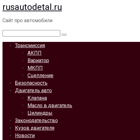
rusautodetal.ru
Перейти
к
Сайт про автомобили
контенту
Поиск:
Трансмиссия
АКПП
Вариатор
МКПП
Сцепление
Безопасность
Двигатель авто
Клапана
Масло в двигатель
Цилиндры
Законодательство
Кузов двигателя
Новости