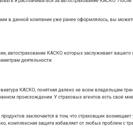
сывать и расплачиваться за автострахование КАСКО. После
ами в данной компании уже ранее оформлялось, вы можете 
ии, автострахование КАСКО которых заслуживает вашего 
раметрам деятельности:
евиатура КАСКО, понятная далеко не всем владельцам тран
ранном происхождении. У страховых агентов есть своё мн
 продуктов заключается в том, что страховщик возмещает у
ко, комплексная защита избавляет от любых проблем с тр