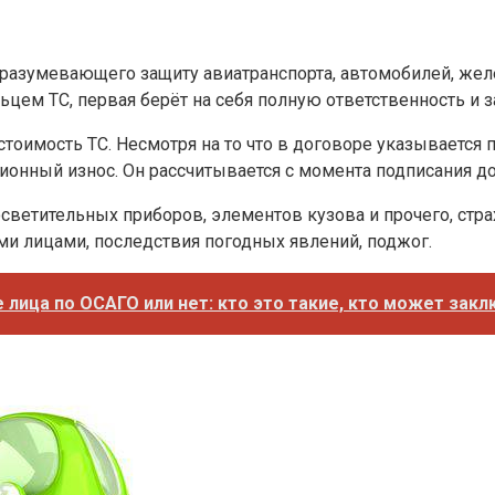
разумевающего защиту авиатранспорта, автомобилей, желе
ьцем ТС, первая берёт на себя полную ответственность и з
оимость ТС. Несмотря на то что в договоре указывается п
нный износ. Он рассчитывается с момента подписания дого
осветительных приборов, элементов кузова и прочего, ст
ми лицами, последствия погодных явлений, поджог.
 лица по ОСАГО или нет: кто это такие, кто может заклю