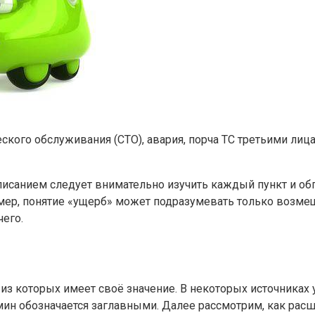
кого обслуживания (СТО), авария, порча ТС третьими лица
писанием следует внимательно изучить каждый пункт и об
имер, понятие «ущерб» может подразумевать только возме
чего.
 которых имеет своё значение. В некоторых источниках у
рмин обозначается заглавными. Далее рассмотрим, как ра