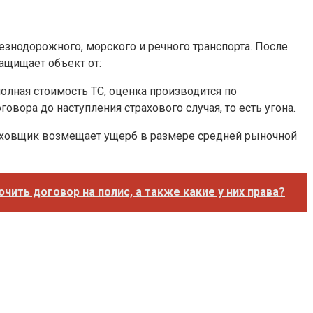
знодорожного, морского и речного транспорта. После
ащищает объект от:
олная стоимость ТС, оценка производится по
вора до наступления страхового случая, то есть угона.
раховщик возмещает ущерб в размере средней рыночной
чить договор на полис, а также какие у них права?