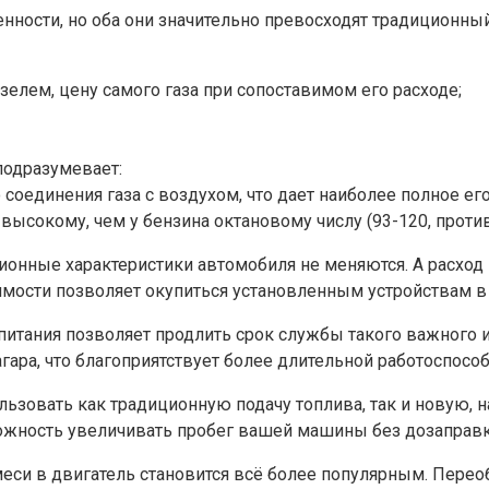
нности, но оба они значительно превосходят традиционны
елем, цену самого газа при сопоставимом его расходе;
подразумевает:
оединения газа с воздухом, что дает наиболее полное его
ысокому, чем у бензина октановому числу (93-120, против
онные характеристики автомобиля не меняются. А расход п
имости позволяет окупиться установленным устройствам в 
итания позволяет продлить срок службы такого важного и 
агара, что благоприятствует более длительной работоспос
ьзовать как традиционную подачу топлива, так и новую,
зможность увеличивать пробег вашей машины без дозаправк
еси в двигатель становится всё более популярным. Пере