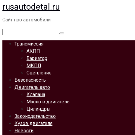
rusautodetal.ru
Перейти
к
Сайт про автомобили
контенту
Поиск:
Трансмиссия
АКПП
Вариатор
МКПП
Сцепление
Безопасность
Двигатель авто
Клапана
Масло в двигатель
Цилиндры
Законодательство
Кузов двигателя
Новости