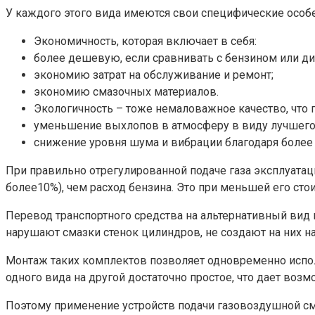
У каждого этого вида имеются свои специфические особе
Экономичность, которая включает в себя:
более дешевую, если сравнивать с бензином или диз
экономию затрат на обслуживание и ремонт;
экономию смазочных материалов.
Экологичность – тоже немаловажное качество, что 
уменьшение выхлопов в атмосферу в виду лучшего с
снижение уровня шума и вибрации благодаря более в
При правильно отрегулированной подаче газа эксплуатаци
более10%), чем расход бензина. Это при меньшей его сто
Перевод транспортного средства на альтернативный вид п
нарушают смазки стенок цилиндров, не создают на них н
Монтаж таких комплектов позволяет одновременно испол
одного вида на другой достаточно простое, что дает во
Поэтому применение устройств подачи газовоздушной см