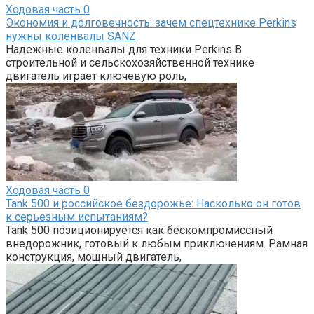
Ходовая часть
0
Экономия и долговечность: зачем спецтехнике Perkins
нужны коленвалы SANZ
Надежные коленвалы для техники Perkins В
строительной и сельскохозяйственной технике
двигатель играет ключевую роль,
Ходовая часть
0
Tank 500 и российское бездорожье: Насколько он готов
к серьезным испытаниям?
Tank 500 позиционируется как бескомпромиссный
внедорожник, готовый к любым приключениям. Рамная
конструкция, мощный двигатель,