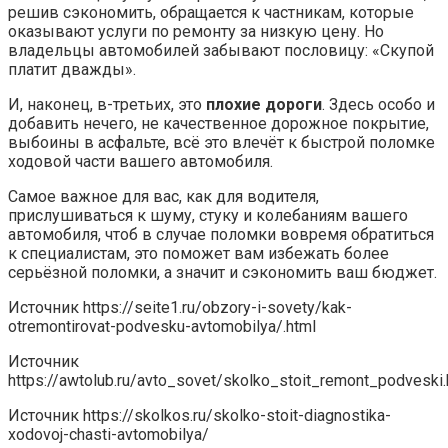
решив сэкономить, обращается к частникам, которые
оказывают услуги по ремонту за низкую цену. Но
владельцы автомобилей забывают пословицу: «Скупой
платит дважды».
И, наконец, в-третьих, это
плохие дороги
. Здесь особо и
добавить нечего, не качественное дорожное покрытие,
выбоины в асфальте, всё это влечёт к быстрой поломке
ходовой части вашего автомобиля.
Самое важное для вас, как для водителя,
прислушиваться к шуму, стуку и колебаниям вашего
автомобиля, чтоб в случае поломки вовремя обратиться
к специалистам, это поможет вам избежать более
серьёзной поломки, а значит и сэкономить ваш бюджет.
Источник
https://seite1.ru/obzory-i-sovety/kak-
otremontirovat-podvesku-avtomobilya/.html
Источник
https://awtolub.ru/avto_sovet/skolko_stoit_remont_podveski.
Источник
https://skolkos.ru/skolko-stoit-diagnostika-
xodovoj-chasti-avtomobilya/