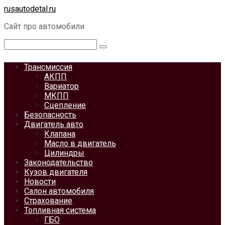
Перейти
rusautodetal.ru
к
Сайт про автомобили
контенту
Поиск:
Трансмиссия
АКПП
Вариатор
МКПП
Сцепление
Безопасность
Двигатель авто
Клапана
Масло в двигатель
Цилиндры
Законодательство
Кузов двигателя
Новости
Салон автомобиля
Страхование
Топливная система
ГБО