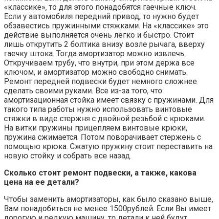
«классике», то для этого понадобятся гаечные ключ.
Если у автомобиля передний привод, то нужно будет
обзавестись пружинными стяжками. На «классике» это
действие выполняется очень легко и быстро. Стоит
лишь открутить 2 болтика внизу возле рычага, вверху
гаечку штока. Тогда амортизатор можно извлечь.
Откручиваем трубу, что внутри, при этом держа все
ключом, и амортизатор можно свободно снимать.
Ремонт передней подвески будет немного сложнее
сделать своими руками. Все из-за того, что
амортизационная стойка имеет связку с пружинами. Для
такого типа работы нужно использовать винтовые
стяжки в виде стержня с двойной резьбой с крюками.
На витки пружины прицепляем винтовые крюки,
пружина сжимается. Потом поворачивает стержень с
помощью крюка. Сжатую пружину стоит переставить на
новую стойку и собрать все назад.
Сколько стоит ремонт подвески, а также, какова
цена на ее детали?
Чтобы заменить амортизаторы, как было сказано выше,
Вам понадобиться не менее 1500рублей. Если Вы имеет
дорогую и редкую машину, то детали к ней будут